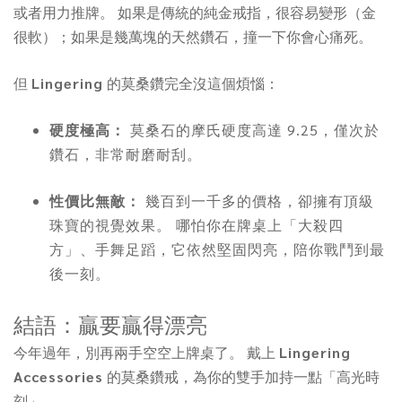
或者用力推牌。 如果是傳統的純金戒指，很容易變形（金
很軟）；如果是幾萬塊的天然鑽石，撞一下你會心痛死。
但
Lingering
的莫桑鑽完全沒這個煩惱：
硬度極高：
莫桑石的摩氏硬度高達 9.25，僅次於
鑽石，非常耐磨耐刮。
性價比無敵：
幾百到一千多的價格，卻擁有頂級
珠寶的視覺效果。 哪怕你在牌桌上「大殺四
方」、手舞足蹈，它依然堅固閃亮，陪你戰鬥到最
後一刻。
結語：贏要贏得漂亮
今年過年，別再兩手空空上牌桌了。 戴上
Lingering
Accessories
的莫桑鑽戒，為你的雙手加持一點「高光時
刻」。