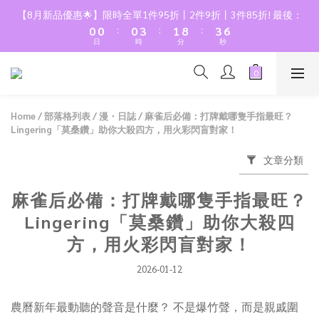
1
1
1
4
2
9
4
6
【8月新品優惠🌟】限時全單1件95折丨2件9折丨3件85折! 最後：
:
:
:
0
0
0
3
1
8
3
5
日
時
分
秒
2
0
7
2
4
1
6
1
3
0
5
0
2
4
1
3
0
Home
/
部落格列表
/
漫・日誌
/
麻雀后必備：打牌戴哪隻手指最旺？
Lingering「莫桑鑽」助你大殺四方，用火彩閃盲對家！
2
1
文章分類
0
麻雀后必備：打牌戴哪隻手指最旺？
Lingering「莫桑鑽」助你大殺四
方，用火彩閃盲對家！
2026-01-12
農曆新年最動聽的聲音是什麼？ 不是爆竹聲，而是親戚圍