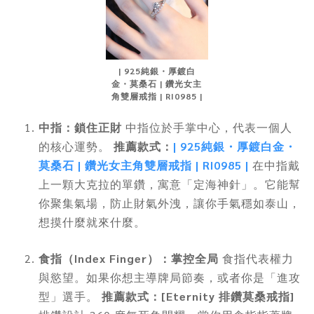
| 925純銀・厚鍍白
金・莫桑石 | 鑽光女主
角雙層戒指 | RI0985 |
中指：鎖住正財
中指位於手掌中心，代表一個人
的核心運勢。
推薦款式：
| 925純銀・厚鍍白金・
莫桑石 | 鑽光女主角雙層戒指 | RI0985 |
在中指戴
上一顆大克拉的單鑽，寓意「定海神針」。它能幫
你聚集氣場，防止財氣外洩，讓你手氣穩如泰山，
想摸什麼就來什麼。
食指（Index Finger）：掌控全局
食指代表權力
與慾望。如果你想主導牌局節奏，或者你是「進攻
型」選手。
推薦款式：[Eternity 排鑽莫桑戒指]