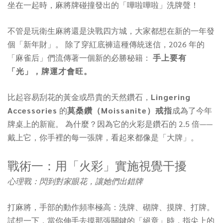
坐在一起時，麻將牌碰撞發出的「嘩啦嘩啦」洗牌聲！
不管是玩衛生麻將還是決戰四方城，大家都想在新的一年發
個「新年財」。 除了穿紅底褲這種傳統迷信，2026 年的
「麻雀后」們流傳著一個新的必勝秘籍：
手上要有
「光」，牌運才會旺。
比起容易刮花的黃金或昂貴的天然鑽石，
Lingering
Accessories
的
莫桑鑽（Moissanite）戒指
成為了今年
牌桌上的新寵。 為什麼？因為它的火彩是鑽石的 2.5 倍——
戴上它，你手裡的每一張牌，看起來都像是「大牌」。
戰術一：用「火彩」實施視覺干擾
心理戰：閃到對家眼花，讓她們出錯牌
打麻將，手部的動作頻率極高：洗牌、砌牌、摸牌、打牌。
試想一下，當你伸手去摸那張關鍵的「絕章」時，指尖上的