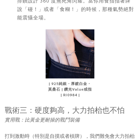
排鑽設計 360 度無死角閃耀。當你用食指指著牌
說「碰！」或者「食糊！」的時候，那種氣勢絕對
能震懾全場。
| 925純銀・厚鍍白金・
莫桑石 | 鑽光Value戒指
| RI0984 |
戰術三：硬度夠高，大力拍枱也不怕
實用戰：比黃金更耐操的戰鬥裝備
打到激動時（特別是自摸或者槓牌），我們難免會大力拍枱