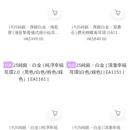
| 925純銀・厚鍍白金・海藍
| 925純銀・厚鍍白金・莫桑
寶 | 漫藍摯愛儀式感小結耳環
石 | 鑽光蝴蝶奏耳環 | EA1170
| EA1176 |
|
HK$999.00
HK$849.00
現 貨
現 貨
| 925純銀・白金 | 純凈幸福
| 925純銀・白金 | 清澈幸福