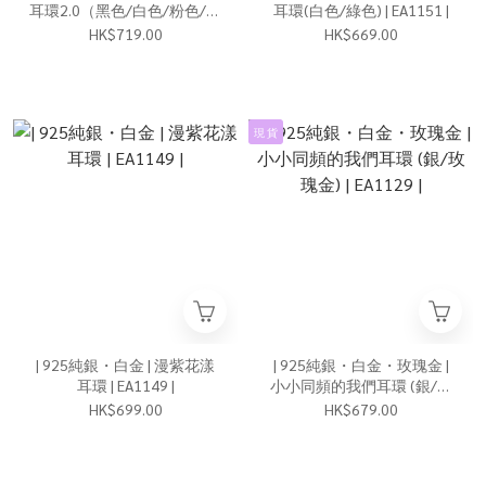
耳環2.0（黑色/白色/粉色/綠
耳環(白色/綠色) | EA1151 |
色）| EA1161 |
HK$719.00
HK$669.00
現 貨
| 925純銀・白金 | 漫紫花漾
| 925純銀・白金・玫瑰金 |
耳環 | EA1149 |
小小同頻的我們耳環 (銀/玫
瑰金) | EA1129 |
HK$699.00
HK$679.00