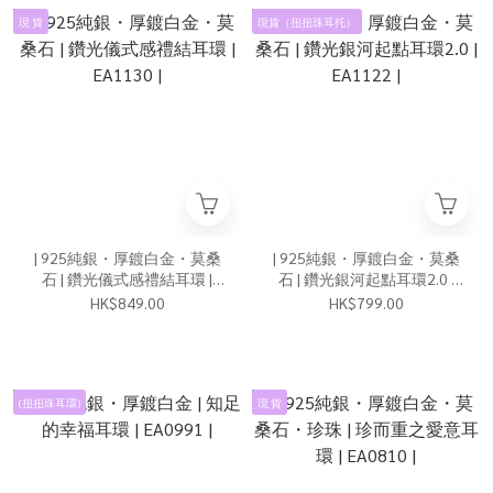
現 貨
現貨（扭扭珠耳托）
| 925純銀・厚鍍白金・莫桑
| 925純銀・厚鍍白金・莫桑
石 | 鑽光儀式感禮結耳環 |
石 | 鑽光銀河起點耳環2.0 |
EA1130 |
EA1122 |
HK$849.00
HK$799.00
(扭扭珠耳環)
現 貨