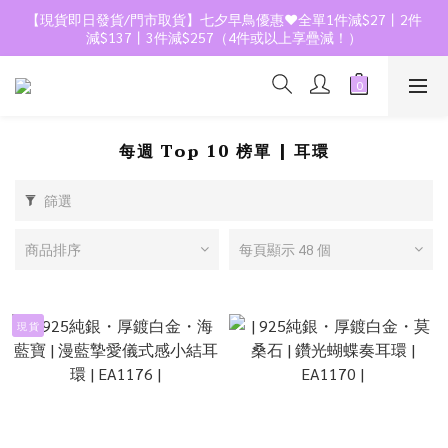
【現貨即日發貨/門市取貨】七夕早鳥優惠❤️全單1件減$27丨2件
減$137丨3件減$257（4件或以上享疊減！）
每週 Top 10 榜單 | 耳環
篩選
商品排序
每頁顯示 48 個
現 貨