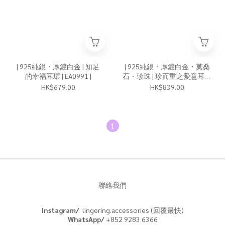
| 925純銀・厚鍍白金 | 知足
| 925純銀・厚鍍白金・莫桑
的幸福耳環 | EA0991 |
石・珍珠 | 珍而重之愛意耳環
| EA0810 |
HK$679.00
HK$839.00
1
聯絡我們
Instagram/
lingering.accessories (回覆最快)
WhatsApp/
+852 9283 6366