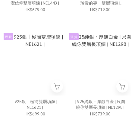
潔信仰雙層項鍊 | NE1443 |
珍貴的專一雙層項鍊 |
NE1393 |
HK$679.00
HK$719.00
現 貨
現 貨
| 925銀丨極簡雙層項鍊 |
| 925純銀・厚鍍白金 | 只圍
NE1621 |
繞你雙層長項鍊 | NE1298 |
HK$699.00
HK$739.00