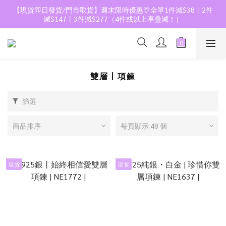
【現貨即日發貨/門市取貨】週末限時優惠🎊全單1件減$38丨2件
減$147丨3件減$277（4件或以上享疊減！）
雙層丨項鍊
篩選
商品排序
每頁顯示 48 個
現 貨
現 貨