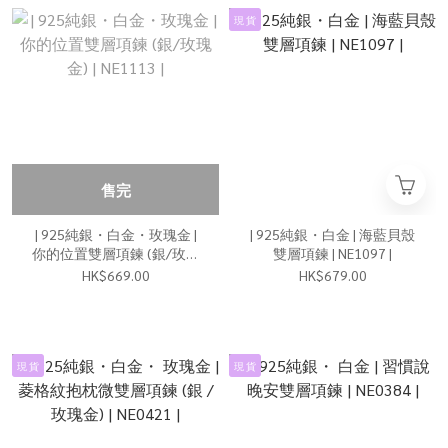
現 貨
售完
| 925純銀・白金・玫瑰金 |
| 925純銀・白金 | 海藍貝殼
你的位置雙層項鍊 (銀/玫瑰
雙層項鍊 | NE1097 |
金) | NE1113 |
HK$669.00
HK$679.00
現 貨
現 貨