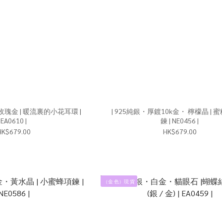
鍍玫瑰金 | 暖流裏的小花耳環 |
| 925純銀・厚鍍10k金・ 檸檬晶 |
EA0610 |
鍊 | NE0456 |
HK$679.00
HK$679.00
（金 色）現 貨