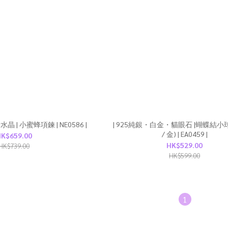
晶 | 小蜜蜂項鍊 | NE0586 |
| 925純銀・白金・貓眼石 |蝴蝶結小
/ 金) | EA0459 |
K$659.00
HK$529.00
HK$739.00
HK$599.00
1