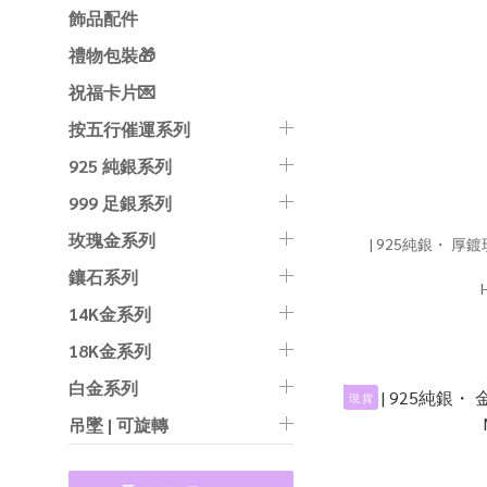
飾品配件
禮物包裝🎁
祝福卡片💌
按五行催運系列
925 純銀系列
999 足銀系列
玫瑰金系列
| 925純銀・ 厚
鑲石系列
14K金系列
18K金系列
白金系列
現 貨
吊墜 | 可旋轉