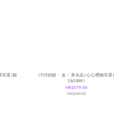
球耳環 (銀
| 925純銀・ 金・ 黃水晶 | 心心禮物耳環 |
EA0488 |
HK$579.00
HK$649.00