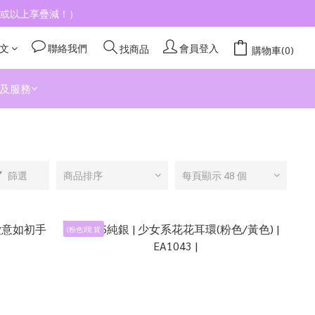
4件或以上享疊減！）
文
聯絡我們
會員登入
找商品
購物車(0)
及服務
篩選
商品排序
每頁顯示 48 個
(粉色)現 貨