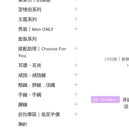
💒情侶系列
主題系列
男裝丨Men ONLY
套裝系列
搭配助理丨Choose For
You
耳環・耳夾
戒指・戒指鏈
頸鏈．脖鏈．項繩
手鏈・手鐲
現貨（可訂製銀色）
腳鏈
折扣專區｜低至半價
胸針