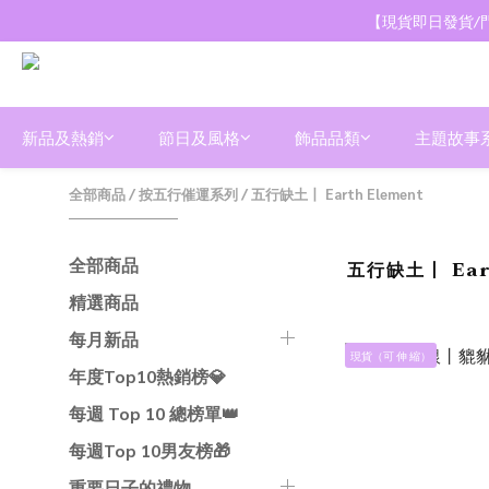
【現貨即日發貨/門
新品及熱銷
節日及風格
飾品品類
主題故事
全部商品
/
按五行催運系列
/
五行缺土丨 Earth Element
全部商品
五行缺土丨 Ear
精選商品
每月新品
現貨（可 伸 縮）
年度Top10熱銷榜💎
每週 Top 10 總榜單👑
每週Top 10男友榜🎁
重要日子的禮物