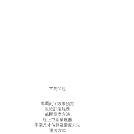
常見問題
專屬刻字效果預覽
改款訂製服務
戒圍量度方法
線上戒圍量度器
手圍尺寸估算及量度方法
運送方式