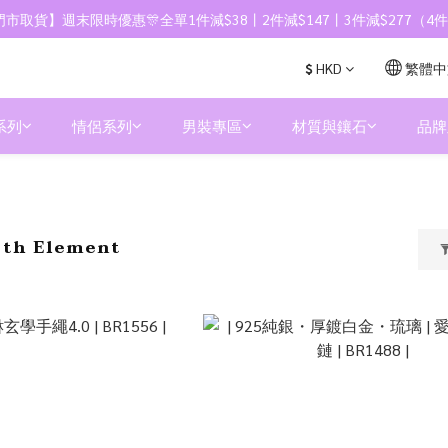
市取貨】週末限時優惠🎊全單1件減$38丨2件減$147丨3件減$277（
$
HKD
繁體中
系列
情侶系列
男裝專區
材質與鑲石
品牌
th Element