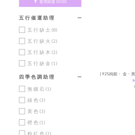
套用篩選
(0/20)
五 行 催 運 助 理
五 行 缺 土 (8)
五 行 缺 火 (2)
五 行 缺 木 (2)
五 行 缺 金 (1)
| 925純銀・ 金・黃水
四 季 色 調 助 理
H
無 鑲 石 (1)
綠 色 (3)
黃 色 (3)
橙 色 (1)
粉 紅 色 (2)