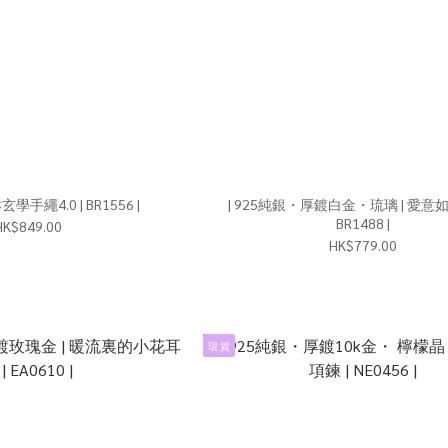
| 925銀丨貔貅玄學手繩4.0 | BR1556 |
| 925純銀・厚鍍白金・琉璃 | 愛意如初手鏈 |
BR1488 |
HK$849.00
HK$779.00
現 貨