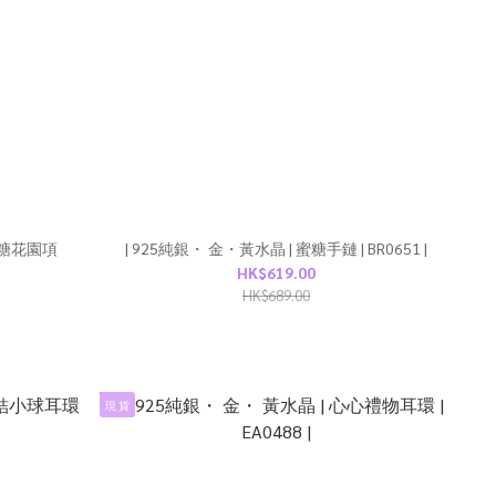
 蜜糖花園項
| 925純銀・ 金・黃水晶 | 蜜糖手鏈 | BR0651 |
HK$619.00
HK$689.00
現 貨