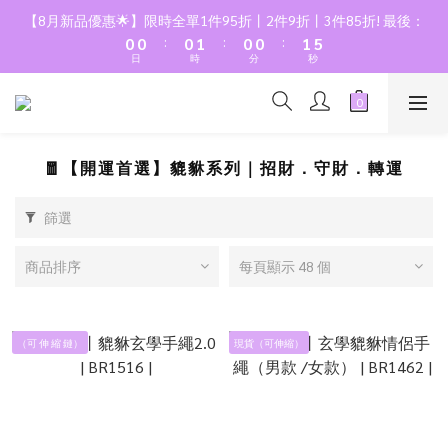
6
1
1
1
2
1
1
2
【8月新品優惠🌟】限時全單1件95折丨2件9折丨3件85折! 最後：
5
:
:
:
0
0
0
1
0
0
1
日
時
分
秒
4
0
0
3
2
1
0
🧧【開運首選】貔貅系列｜招財．守財．轉運
篩選
商品排序
每頁顯示 48 個
（可 伸 縮 鏈）
現貨（可伸縮）