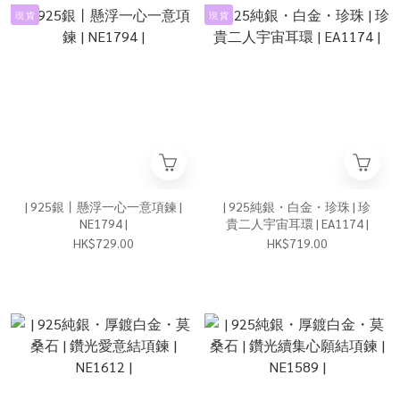
現 貨
現 貨
| 925銀丨懸浮一心一意項鍊 |
| 925純銀・白金・珍珠 | 珍
NE1794 |
貴二人宇宙耳環 | EA1174 |
HK$729.00
HK$719.00