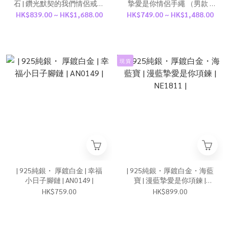
石 | 鑽光默契的我們情侶戒指
摯愛是你情侶手繩 （男款 /
（男款/女款） | RI1045 |
女款） | BR1526 |
HK$839.00 ~ HK$1,688.00
HK$749.00 ~ HK$1,488.00
現 貨
| 925純銀・ 厚鍍白金 | 幸福
| 925純銀・厚鍍白金・海藍
小日子腳鏈 | AN0149 |
寶 | 漫藍摯愛是你項鍊 |
NE1811 |
HK$759.00
HK$899.00