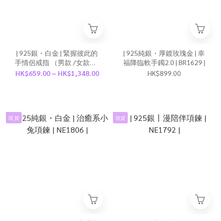
| 925銀・白金 | 緊握彼此的
| 925純銀・厚鍍玫瑰金 | 幸
手情侶戒指 （男款 /女款） |
福降臨軟手鐲2.0 | BR1629 |
RI1031 |
HK$659.00 ~ HK$1,348.00
HK$899.00
現 貨
現貨