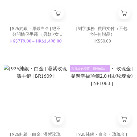
| 925純銀・厚鍍白金 | 絕不
| 刻字服務 | 費用支付（不包
分開情侶手繩 （男款 /女
含任何贈品）
款） | BR1191 |
HK$779.00 ~ HK$1,498.00
HK$50.00
玫瑰金色現貨（兩種戴法）
| 925純銀・白金 | 漫紫玫瑰
| 925純銀・白金・ 玫瑰金 |