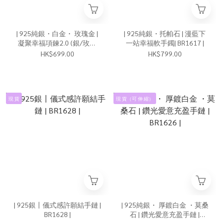
| 925純銀・白金・ 玫瑰金 |
| 925純銀・托帕石 | 漫藍下
凝聚幸福項鍊2.0 (銀/玫瑰
一站幸福軟手鐲| BR1617 |
金) | NE0922 |
HK$699.00
HK$799.00
現 貨
現 貨（可 伸 縮）
| 925銀丨儀式感許願結手鏈 |
| 925純銀・ 厚鍍白金 ・莫桑
BR1628 |
石 | 鑽光愛意充盈手鏈 |