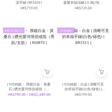
漾手鏈 | BR1609 |
凝聚幸福項鍊2.0 (銀/玫瑰
金) | NE1083 |
HK$719.00
HK$729.00
現貨(可訂製尺寸)
（可伸縮鏈）
| 925純銀・ 厚鍍白金・莫桑
| 925純銀・白金 | 清晰可見
石 | 鑽光愛河情侶戒指（男
的幸福手鏈(白色/綠色) |
款/女款） | RI0870 |
BR1511 |
HK$799.00 ~ HK$1,689.00
HK$799.00