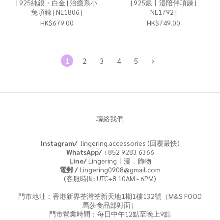
| 925純銀・白金 | 治癒系小
| 925銀丨漫陪伴項鍊 |
兔項鍊 | NE1806 |
NE1792 |
HK$679.00
HK$749.00
1
2
3
4
5
聯絡我們
Instagram/
lingering.accessories (回覆最快)
WhatsApp/
+852 9283 6366
Line/
Lingering丨漫．飾物
電郵 /
Lingering0908@gmail.com
(客服時間: UTC+8 10AM - 6PM)
門市地址：香港新界荃灣荃新天地1期1樓132號（M&S FOOD
馬莎食品部對面）
門市營業時間：每日中午12點至晚上9點