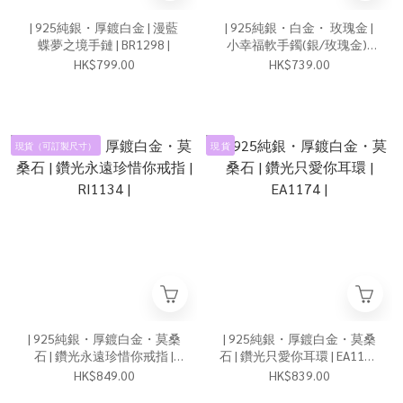
| 925純銀・厚鍍白金 | 漫藍
| 925純銀・白金・ 玫瑰金 |
蝶夢之境手鏈 | BR1298 |
小幸福軟手鐲(銀/玫瑰金) |
BR1247 |
HK$799.00
HK$739.00
現貨（可訂製尺寸）
現 貨
| 925純銀・厚鍍白金・莫桑
| 925純銀・厚鍍白金・莫桑
石 | 鑽光永遠珍惜你戒指 |
石 | 鑽光只愛你耳環 | EA1174
RI1134 |
|
HK$849.00
HK$839.00