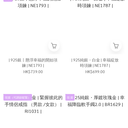
| 925銀丨懸浮幸福的開始項
| 925純銀・白金 | 幸福綻放
鍊 | NE1793 |
時項鍊 | NE1787 |
HK$739.00
HK$699.00
現貨（可調節鬆緊）
現 貨