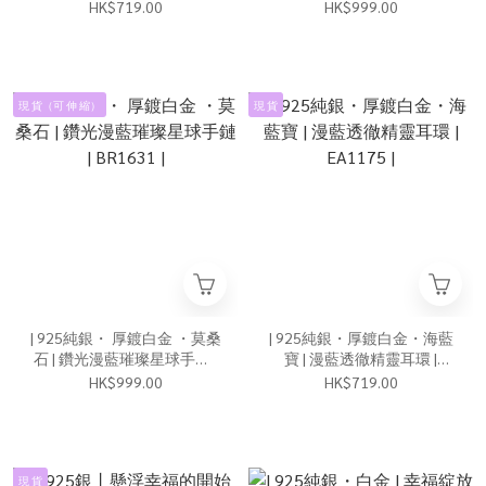
BR1626 |
HK$719.00
HK$999.00
現 貨（可 伸 縮）
現 貨
| 925純銀・ 厚鍍白金 ・莫桑
| 925純銀・厚鍍白金・海藍
石 | 鑽光漫藍璀璨星球手鏈 |
寶 | 漫藍透徹精靈耳環 |
BR1631 |
EA1175 |
HK$999.00
HK$719.00
現 貨