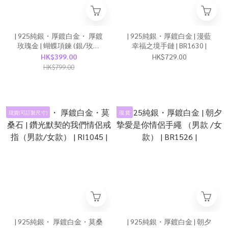
| 925純銀・厚鍍白金・ 厚鍍
| 925純銀・厚鍍白金 | 漫藍
玫瑰金 | 蝴蝶項鍊 (銀/玫瑰
幸福之境手鏈 | BR1630 |
金) | NE1554 |
HK$399.00
HK$729.00
HK$799.00
現貨(可訂製尺寸)
現 貨
| 925純銀・ 厚鍍白金・莫桑
| 925純銀・厚鍍白金 | 朝夕