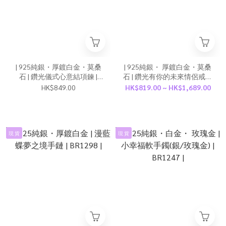
| 925純銀・厚鍍白金・莫桑
| 925純銀・ 厚鍍白金・莫桑
石 | 鑽光儀式心意結項鍊 |
石 | 鑽光有你的未來情侶戒指
NE1796 |
（男款/女款） | RI0955 |
HK$849.00
HK$819.00 ~ HK$1,689.00
現 貨
現 貨