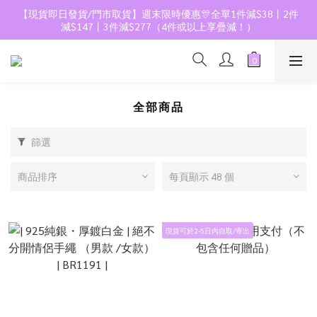
【現貨即日發貨/門市取貨】週末限時優惠🎊全單1件減$38丨2件
減$147丨3件減$277（4件或以上享疊減！）
全部商品
篩選
商品排序
每頁顯示 48 個
現貨可於2-5日內自取/寄出