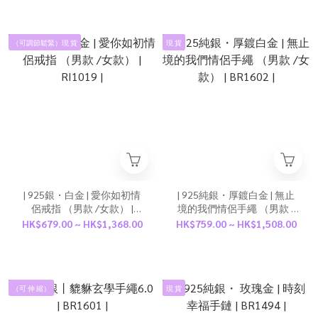
（可調節鬆緊）現 貨
現 貨
| 925銀・白金 | 愛你如初情
| 925純銀・厚鍍白金 | 無止
侶戒指 （男款 /女款） |
境的我們情侶手繩 （男款 /
RI1019 |
女款） | BR1602 |
HK$679.00 ~ HK$1,368.00
HK$759.00 ~ HK$1,508.00
（可 伸 縮）
現 貨