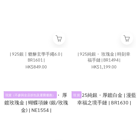
| 925銀丨貔貅玄學手繩6.0 |
| 925純銀・ 玫瑰金 | 時刻幸
BR1601 |
福手鏈 | BR1494 |
HK$849.00
HK$1,199.00
現貨（不參與全店折扣及運費優惠）
現 貨