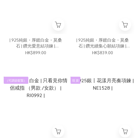
| 925純銀・厚鍍白金・莫桑
| 925純銀・厚鍍白金・莫桑
石 | 鑽光愛意結項鍊 |
石 | 鑽光續集心願結項鍊 |
NE1612 |
NE1589 |
HK$899.00
HK$839.00
（可調節鬆緊）
現 貨