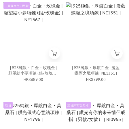
（玫瑰金色）現 貨
| 925純銀・白金・玫瑰金 |
| 925純銀・厚鍍白金 | 漫藍
願望結小夢項鍊 (銀/玫瑰金)
蝶願之境項鍊 | NE1351 |
| NE1567 |
HK$689.00
HK$799.00
現 貨
現貨(可訂製尺寸)