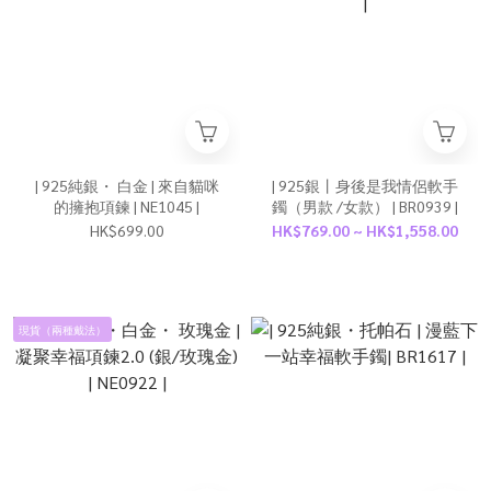
| 925純銀・ 白金 | 來自貓咪
| 925銀丨身後是我情侶軟手
的擁抱項鍊 | NE1045 |
鐲（男款 /女款） | BR0939 |
HK$699.00
HK$769.00 ~ HK$1,558.00
現貨（兩種戴法）