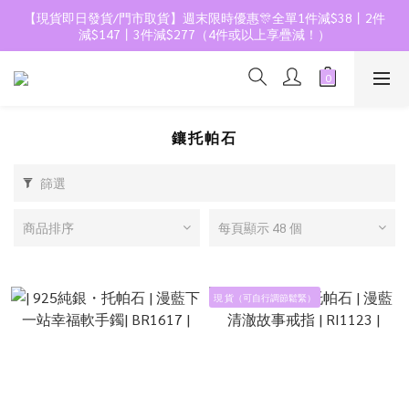
【現貨即日發貨/門市取貨】週末限時優惠🎊全單1件減$38丨2件
減$147丨3件減$277（4件或以上享疊減！）
鑲托帕石
篩選
商品排序
每頁顯示 48 個
現 貨（可自行調節鬆緊）