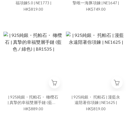
福項鍊5.0 | NE1773 |
摯唯一海豚項鍊 | NE1647 |
HK$819.00
HK$749.00
| 925純銀・托帕石・ 橄欖石
| 925純銀・ 托帕石 | 漫藍永
| 真摯的幸福雙層手鏈 (藍色 /
遠陪著你項鍊 | NE1625 |
綠色) | BR1535 |
HK$889.00
HK$819.00