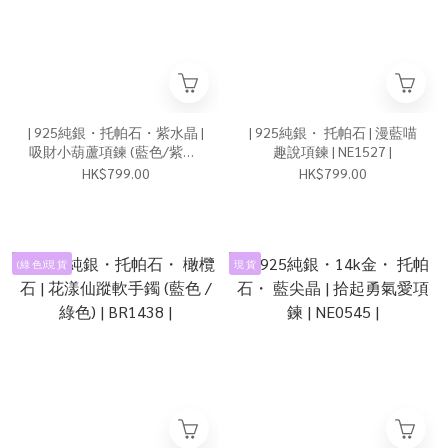
| 925純銀・托帕石・紫水晶 |
| 925純銀・ 托帕石 | 漫藍喵
吸財小葫蘆項鍊 (藍色/紫色)
趣說項鍊 | NE1527 |
| NE1569 |
HK$799.00
HK$799.00
(綠 色)現 貨
現 貨