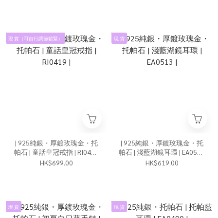
現 貨（可自行調節鬆緊）
現 貨
| 925純銀・厚鍍玫瑰金・托
| 925純銀・厚鍍玫瑰金・托
帕石 | 童話皇冠戒指 | RI0419
帕石 | 淺藍湖鏡耳環 | EA0513
|
|
HK$699.00
HK$619.00
現 貨
現 貨