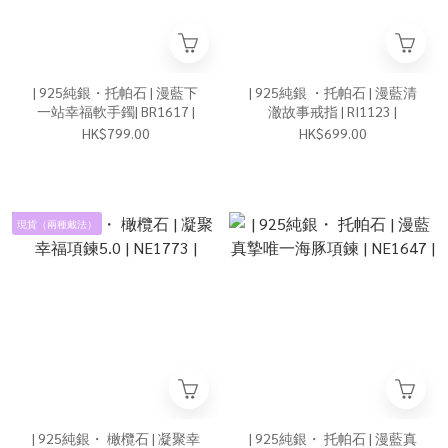
| 925純銀・托帕石 | 漫藍下
| 925純銀 ・托帕石 | 漫藍清
一站幸福軟手鐲| BR1617 |
澈故事戒指 | RI1123 |
HK$799.00
HK$699.00
現貨（兩種戴法）
| 925純銀・ 橄欖石 | 凝聚幸
| 925純銀・ 托帕石 | 漫藍真