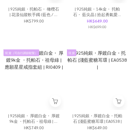
| 925純銀・托帕石・ 橄欖石
| 925純銀・14k金・ 托帕
| 花漾仙蹤軟手鐲 (藍色 / 綠
石・ 藍尖晶 | 拾起勇氣愛項
色) | BR1438 |
鍊 | NE0545 |
HK$799.00
HK$649.00
HK$699.00
現 貨（可自行調節鬆緊）
現 貨
| 925純銀・ 厚鍍白金・ 厚鍍
| 925純銀・厚鍍白金・托帕
9k金 ・托帕石・祖母綠 | 應
石 |淺藍蜜糖耳環 | EA0538 |
願星星戒指套組 | RI0409 |
HK$749.00
HK$649.00