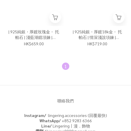
| 925純銀・厚鍍玫瑰金・ 托
| 925純銀・厚鍍18k金・ 托
帕石 | 淺藍湖鏡項鍊 |
帕石 | 情深淺說項鍊 |
NE0502 |
NE0223 |
HK$659.00
HK$719.00
1
聯絡我們
Instagram/
lingering.accessories (回覆最快)
WhatsApp/
+852 9283 6366
Line/
Lingering丨漫．飾物