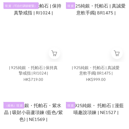
現 貨（可自行調節鬆緊）
現 貨
| 925純銀 ・托帕石 | 保持真
| 925純銀・托帕石 | 真誠愛
摯戒指 | RI1024 |
意軟手鐲| BR1475 |
HK$719.00
HK$999.00
（藍色）現 貨
現 貨