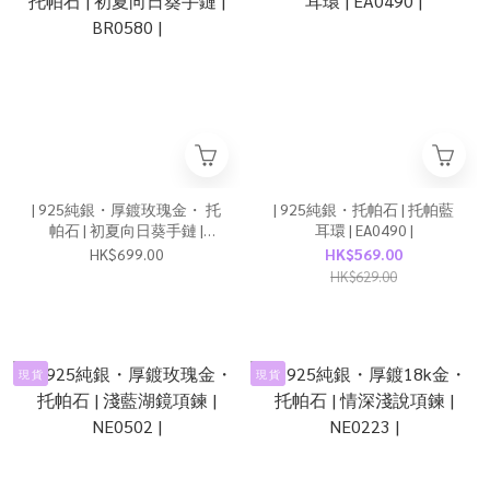
| 925純銀・厚鍍玫瑰金・ 托
| 925純銀・托帕石 | 托帕藍
帕石 | 初夏向日葵手鏈 |
耳環 | EA0490 |
BR0580 |
HK$699.00
HK$569.00
HK$629.00
現 貨
現 貨