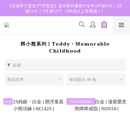
【現貨即日發貨/門市取貨】週末限時優惠🎊全單1件減$38丨2件
減$147丨3件減$277（4件或以上享疊減！）
🧸小熊系列丨Teddy・Memorable
Childhood
篩選
商品排序
每頁顯示 48 個
現 貨
（可自行調節鬆緊）