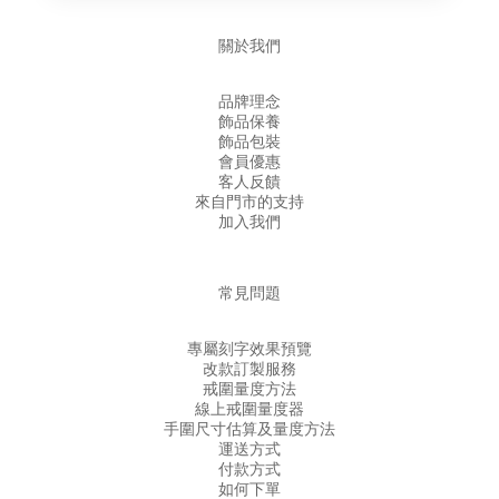
關於我們
品牌理念
飾品保養
飾品包裝
會員優惠
客人反饋
來自門市的支持
加入我們
常見問題
專屬刻字效果預覽
改款訂製服務
戒圍量度方法
線上戒圍量度器
手圍尺寸估算及量度方法
運送方式
付款方式
如何下單