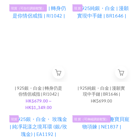
現貨（可自行調節鬆緊）
現 貨
| 925銀・白金 | 轉身仍是
| 925純銀・白金 | 漫願實
你情侶戒指 | RI1042 |
現中手鏈 | BR1646 |
HK$679.00 ~
HK$699.00
HK$1,349.00
現貨
現 貨（可伸縮調節鬆緊）