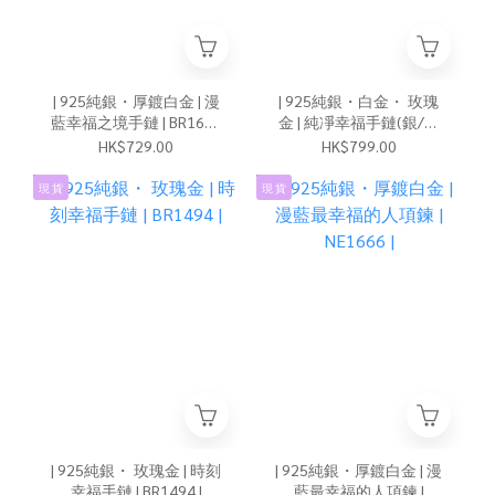
| 925純銀・厚鍍白金 | 漫
| 925純銀・白金・ 玫瑰
藍幸福之境手鏈 | BR1630
金 | 純凈幸福手鏈(銀/玫
|
瑰金) | BR1546 |
HK$729.00
HK$799.00
現 貨
現 貨
| 925純銀・ 玫瑰金 | 時刻
| 925純銀・厚鍍白金 | 漫
幸福手鏈 | BR1494 |
藍最幸福的人項鍊 |