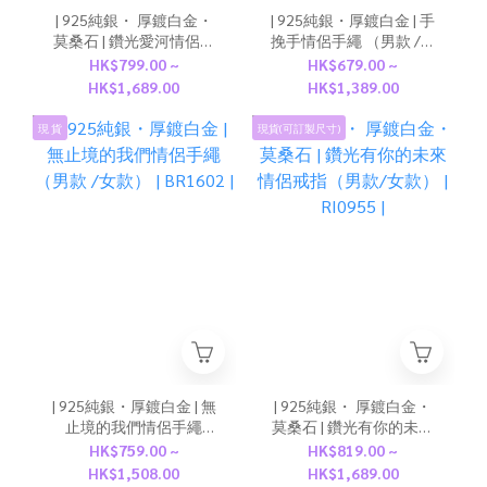
| 925純銀・ 厚鍍白金・
| 925純銀・厚鍍白金 | 手
莫桑石 | 鑽光愛河情侶戒
挽手情侶手繩 （男款 /女
指（男款/女款） |
款） | BR1059 |
HK$799.00 ~
HK$679.00 ~
RI0870 |
HK$1,689.00
HK$1,389.00
現 貨
現貨(可訂製尺寸)
| 925純銀・厚鍍白金 | 無
| 925純銀・ 厚鍍白金・
止境的我們情侶手繩
莫桑石 | 鑽光有你的未來
（男款 /女款） | BR1602 |
情侶戒指（男款/女款） |
HK$759.00 ~
HK$819.00 ~
RI0955 |
HK$1,508.00
HK$1,689.00