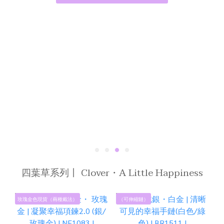
四葉草系列丨 Clover・A Little Happiness
玫瑰金色現貨（兩種戴法）
（可伸縮鏈）