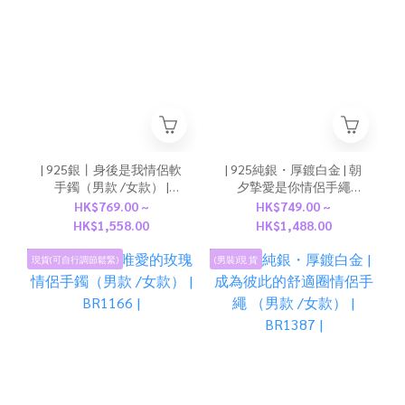
| 925銀丨身後是我情侶軟
| 925純銀・厚鍍白金 | 朝
手鐲（男款 /女款） |
夕摯愛是你情侶手繩
BR0939 |
（男款 /女款） | BR1526 |
HK$769.00 ~
HK$749.00 ~
HK$1,558.00
HK$1,488.00
現貨(可自行調節鬆緊)
(男裝)現 貨