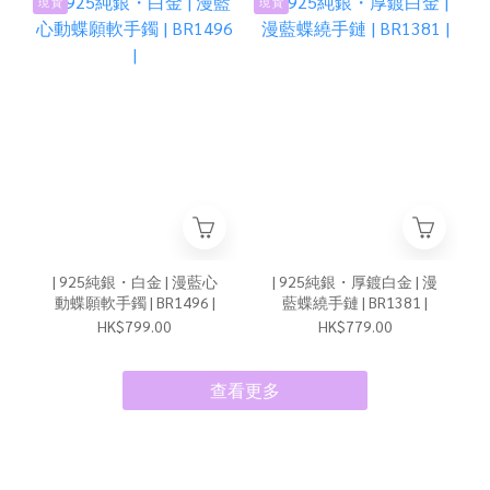
現 貨
現 貨
| 925純銀・白金 | 漫藍心
| 925純銀・厚鍍白金 | 漫
動蝶願軟手鐲 | BR1496 |
藍蝶繞手鏈 | BR1381 |
HK$799.00
HK$779.00
查看更多