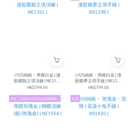
| 925純銀・厚鍍白金 | 漫
| 925純銀・厚鍍白金 | 漫
藍蝶願之境項鍊 | NE1351
藍蝶夢之境手鏈 | BR1298
|
|
HK$799.00
HK$799.00
現貨（不參與全店折扣及運費優惠）
現 貨