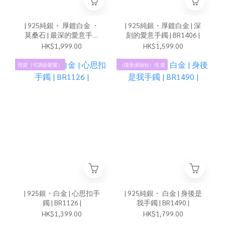
| 925純銀・ 厚鍍白金 ・
| 925純銀・厚鍍白金 | 深
莫桑石 | 最深的愛意手鐲
刻的愛意手鐲 | BR1406 |
(白色/藍色) | BR1243 |
HK$1,999.00
HK$1,599.00
現貨（可調節鬆緊）
（隱形保險扣）現 貨
| 925銀・白金 | 心思扣手
| 925純銀・ 白金 | 身後是
鐲 | BR1126 |
我手鐲 | BR1490 |
HK$1,399.00
HK$1,799.00