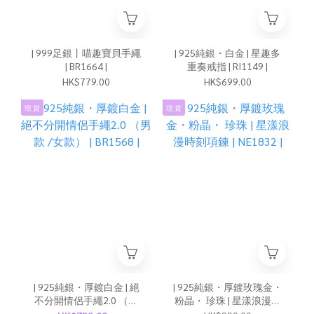
| 999足銀丨喵趣寶貝手繩
| 925純銀・白金 | 星趣多
| BR1664 |
重奏戒指 | RI1149 |
HK$779.00
HK$699.00
現 貨
現 貨
| 925純銀・厚鍍白金 | 絕
| 925純銀・厚鍍玫瑰金・
不分開情侶手繩2.0 （男
粉晶・ 珍珠 | 星漾浪漫時
款 /女款） | BR1568 |
刻項鍊 | NE1832 |