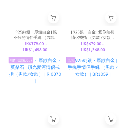
| 925純銀・厚鍍白金 | 絕
| 925銀・白金 | 愛你如初
不分開情侶手繩 （男款 /
情侶戒指 （男款 /女款）
女款） | BR1191 |
| RI1019 |
HK$779.00 ~
HK$679.00 ~
HK$1,498.00
HK$1,368.00
現貨(可訂製尺寸)
現 貨