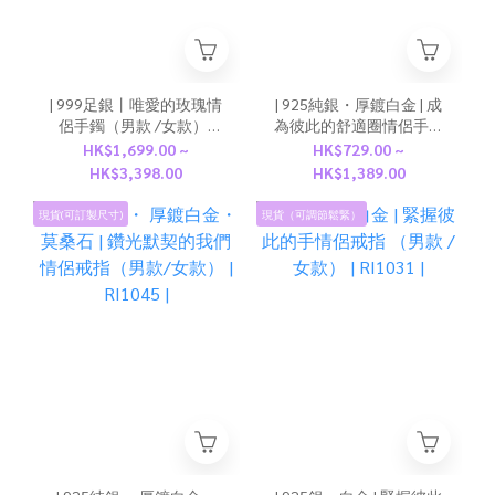
| 999足銀丨唯愛的玫瑰情
| 925純銀・厚鍍白金 | 成
侶手鐲（男款 /女款） |
為彼此的舒適圈情侶手繩
BR1166 |
（男款 /女款） | BR1387 |
HK$1,699.00 ~
HK$729.00 ~
HK$3,398.00
HK$1,389.00
現貨(可訂製尺寸)
現貨（可調節鬆緊）