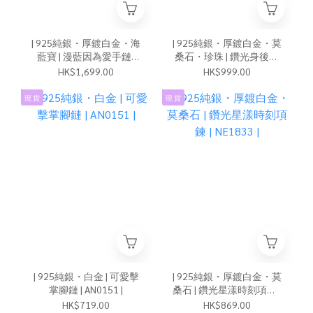
| 925純銀・厚鍍白金・海
| 925純銀・厚鍍白金・莫
藍寶 | 漫藍因為愛手鏈 |
桑石・珍珠 | 鑽光身後是
BR1662 |
珍貴的你耳環 | EA1182 |
HK$1,699.00
HK$999.00
現 貨
現 貨
| 925純銀・白金 | 可愛擊
| 925純銀・厚鍍白金・莫
掌腳鏈 | AN0151 |
桑石 | 鑽光星漾時刻項鍊 |
NE1833 |
HK$719.00
HK$869.00