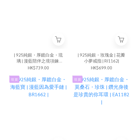
| 925純銀・厚鍍白金・琉
| 925純銀・玫瑰金 | 花瓣
璃 | 漫藍陪伴之境項鍊 |
小夢戒指 | RI1162|
NE1827 |
HK$739.00
HK$699.00
現 貨
現 貨