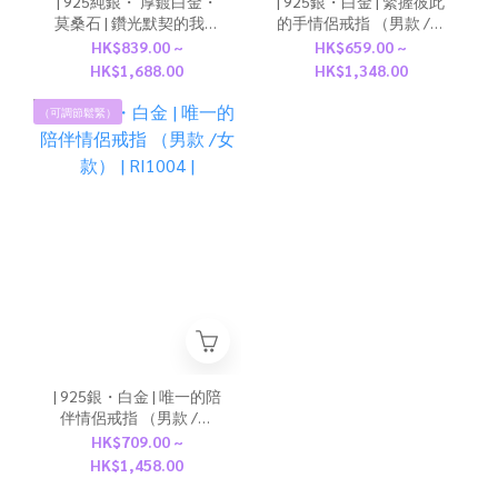
| 925純銀・ 厚鍍白金・
| 925銀・白金 | 緊握彼此
莫桑石 | 鑽光默契的我們
的手情侶戒指 （男款 /女
情侶戒指（男款/女款） |
款） | RI1031 |
HK$839.00 ~
HK$659.00 ~
RI1045 |
HK$1,688.00
HK$1,348.00
（可調節鬆緊）
| 925銀・白金 | 唯一的陪
伴情侶戒指 （男款 /女
款） | RI1004 |
HK$709.00 ~
HK$1,458.00