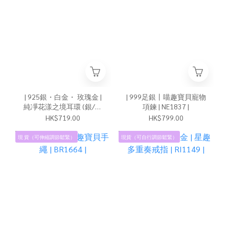
| 925銀・白金・ 玫瑰金 |
| 999足銀丨喵趣寶貝寵物
純凈花漾之境耳環 (銀/玫
項鍊 | NE1837 |
瑰金) | EA1192 |
HK$719.00
HK$799.00
現 貨（可伸縮調節鬆緊）
現貨（可自行調節鬆緊）