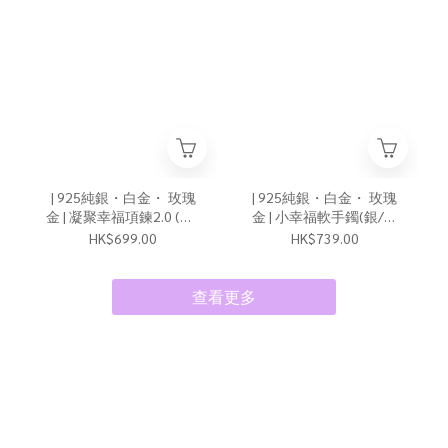
| 925純銀・白金・ 玫瑰
| 925純銀・白金・ 玫瑰
金 | 凝聚幸福項鍊2.0 (銀/
金 | 小幸福軟手鐲(銀/玫
玫瑰金) | NE0922 |
瑰金) | BR1247 |
HK$699.00
HK$739.00
查看更多