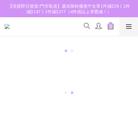
【現貨即日發貨/門市取貨】週末限時優惠🎊全單1件減$38丨2件
減$147丨3件減$277（4件或以上享疊減！）