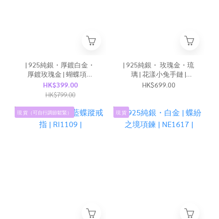
| 925純銀・厚鍍白金・
| 925純銀・ 玫瑰金・琉
厚鍍玫瑰金 | 蝴蝶項鍊
璃 | 花漾小兔手鏈 |
(銀/玫瑰金) | NE1554 |
BR1620 |
HK$399.00
HK$699.00
HK$799.00
現 貨（可自行調節鬆緊）
現 貨