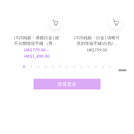
| 925純銀・厚鍍白金 | 絕
| 925純銀・白金 | 清晰可
不分開情侶手繩 （男款 /
見的幸福手鏈(白色/綠
女款） | BR1191 |
色) | BR1511 |
HK$779.00 ~
HK$799.00
HK$1,498.00
查看更多