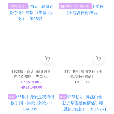
（可調節鬆緊）
現貨可於2-5日內自取/寄出
| 925銀・白金 | 轉身遇見
| 刻字服務 | 費用支付（不
你情侶戒指 （男款 /女
包含任何贈品）
款） | RI0833 |
HK$679.00 ~
HK$50.00
HK$1,349.00
現 貨
現 貨