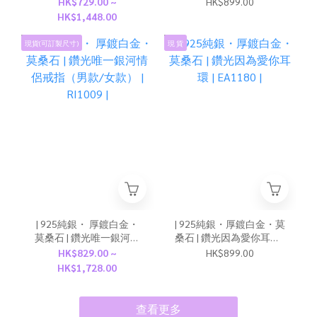
HK$729.00 ~
HK$899.00
HK$1,448.00
現貨(可訂製尺寸)
現 貨
| 925純銀・ 厚鍍白金・
| 925純銀・厚鍍白金・莫
莫桑石 | 鑽光唯一銀河情
桑石 | 鑽光因為愛你耳環 |
侶戒指（男款/女款） |
EA1180 |
HK$829.00 ~
HK$899.00
RI1009 |
HK$1,728.00
查看更多