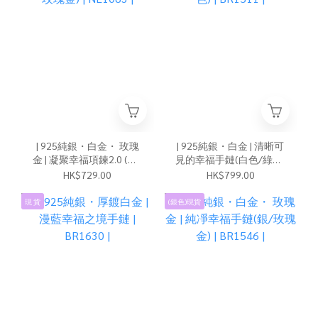
| 925純銀・白金・ 玫瑰
| 925純銀・白金 | 清晰可
金 | 凝聚幸福項鍊2.0 (銀/
見的幸福手鏈(白色/綠色)
玫瑰金) | NE1083 |
| BR1511 |
HK$729.00
HK$799.00
現 貨
(銀色)現貨