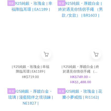
現貨
現 貨
| 925純銀・玫瑰金 | 幸福
| 925純銀・厚鍍白金 | 終
降臨耳環 | EA1189 |
於遇見你情侶手繩 （男
款 /女款） | BR1603 |
HK$719.00
HK$749.00 ~
HK$1,488.00
現 貨
現 貨