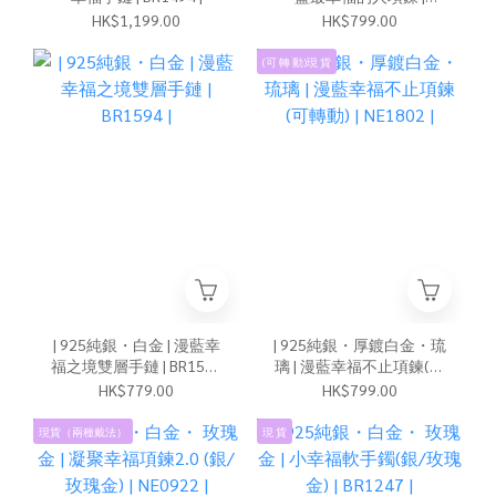
NE1666 |
HK$1,199.00
HK$799.00
(可 轉 動)現 貨
| 925純銀・白金 | 漫藍幸
| 925純銀・厚鍍白金・琉
福之境雙層手鏈 | BR1594
璃 | 漫藍幸福不止項鍊(可
|
轉動) | NE1802 |
HK$779.00
HK$799.00
現貨（兩種戴法）
現 貨