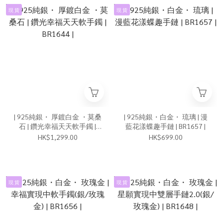
現 貨
現 貨
| 925純銀・ 厚鍍白金 ・莫桑
| 925純銀・白金・ 琉璃 | 漫
石 | 鑽光幸福天天軟手鐲 |
藍花漾蝶趣手鏈 | BR1657 |
BR1644 |
HK$1,299.00
HK$699.00
現 貨
現 貨