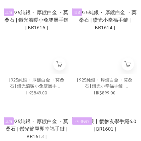
現 貨
現 貨
| 925純銀・ 厚鍍白金 ・莫桑
| 925純銀・ 厚鍍白金 ・莫桑
石 | 鑽光溫暖小兔雙層手鏈 |
石 | 鑽光小幸福手鏈 |
BR1616 |
BR1614 |
HK$849.00
HK$899.00
現 貨
（可 伸 縮）