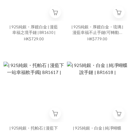
| 925純銀・厚鍍白金 | 漫藍
| 925純銀・厚鍍白金・琉璃 |
幸福之境手鏈 | BR1630 |
漫藍幸福不止手鏈(可轉動) |
BR1627 |
HK$729.00
HK$779.00
| 925純銀・托帕石 | 漫藍下
| 925純銀・白金 | 純凈蝴蝶