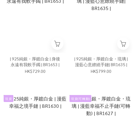
| 925純銀・厚鍍白金 | 身後
| 925純銀・厚鍍白金・琉璃 |
永遠有我軟手鐲 | BR1653 |
漫藍心意繚繞手鏈| BR1635 |
HK$729.00
HK$799.00
現 貨
現 貨(可 轉 動)