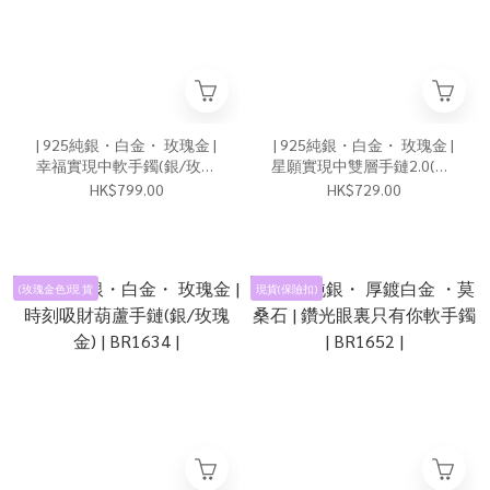
| 925純銀・白金・ 玫瑰金 |
| 925純銀・白金・ 玫瑰金 |
幸福實現中軟手鐲(銀/玫瑰
星願實現中雙層手鏈2.0(銀/
金) | BR1656 |
玫瑰金) | BR1648 |
HK$799.00
HK$729.00
(玫瑰金色)現 貨
現貨(保險扣)