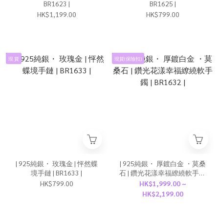
BR1623 |
BR1625 |
HK$1,199.00
HK$799.00
現 貨
現貨(保險扣)
| 925純銀・ 玫瑰金 | 怦然蝶
| 925純銀・ 厚鍍白金 ・莫桑
境手鏈 | BR1633 |
石 | 鑽光花漾幸福繚繞軟手鐲
| BR1632 |
HK$799.00
HK$1,999.00 ~
HK$2,199.00