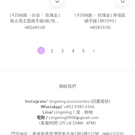
| 925純銀・白金・ 玫瑰金 |
| 925純銀・ 玫瑰金 | 幸福延
無止境主題曲手鏈(銀/玫瑰
續手鏈 | BR1590 |
金) | BR1593 |
HK$689.00
HK$819.00
1
2
3
4
5
聯絡我們
Instagram/
lingering.accessories (回覆最快)
WhatsApp/
+852 9283 6366
Line/
Lingering丨漫．飾物
電郵 /
Lingering0908@gmail.com
(客服時間: UTC+8 10AM - 6PM)
門市地址：香港新界荃灣荃新天地1期1樓132號（M&S FOOD