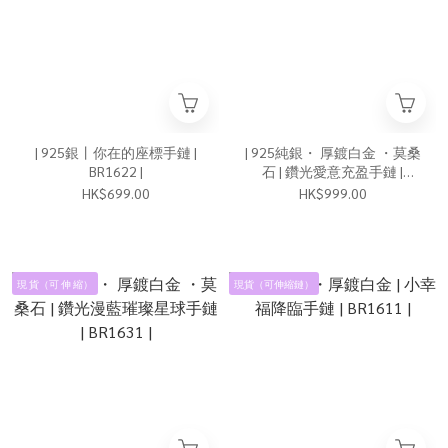
| 925銀丨你在的座標手鏈 |
| 925純銀・ 厚鍍白金 ・莫桑
BR1622 |
石 | 鑽光愛意充盈手鏈 |
BR1626 |
HK$699.00
HK$999.00
現 貨（可 伸 縮）
現貨（可伸縮鏈）