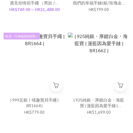
遇見你情侶手繩 （男款 /女
我們的幸福手鏈(銀/玫瑰金) |
款） | BR1603 |
BR1587 |
HK$749.00 ~ HK$1,488.00
HK$799.00
現 貨（可伸縮調節鬆緊）
| 999足銀丨喵趣寶貝手繩 |
| 925純銀・厚鍍白金・海藍
BR1664 |
寶 | 漫藍因為愛手鏈 |
BR1662 |
HK$779.00
HK$1,699.00