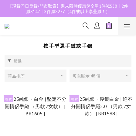
【現貨即日發貨/門市取貨】週末限時優惠🎊全單1件減$38丨2件
減$147丨3件減$277（4件或以上享疊減！）
按手型選手鏈或手鐲
篩選
商品排序
每頁顯示 48 個
現 貨
現 貨