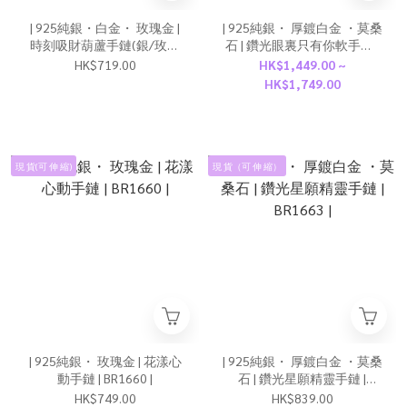
| 925純銀・白金・ 玫瑰金 |
| 925純銀・ 厚鍍白金 ・莫桑
時刻吸財葫蘆手鏈(銀/玫瑰
石 | 鑽光眼裏只有你軟手鐲 |
金) | BR1634 |
BR1652 |
HK$719.00
HK$1,449.00 ~
HK$1,749.00
現 貨(可 伸 縮)
現 貨（可 伸 縮）
| 925純銀・ 玫瑰金 | 花漾心
| 925純銀・ 厚鍍白金 ・莫桑
動手鏈 | BR1660 |
石 | 鑽光星願精靈手鏈 |
BR1663 |
HK$749.00
HK$839.00