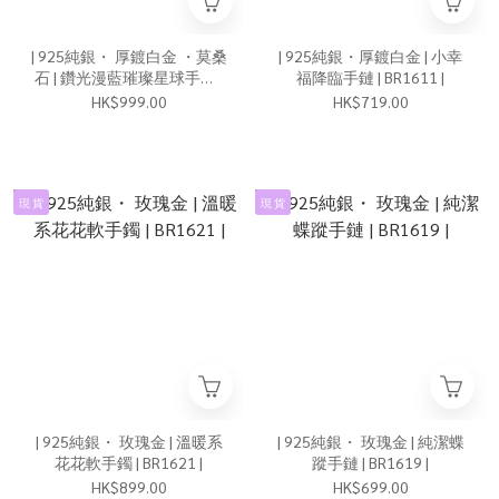
| 925純銀・ 厚鍍白金 ・莫桑
| 925純銀・厚鍍白金 | 小幸
石 | 鑽光漫藍璀璨星球手鏈 |
福降臨手鏈 | BR1611 |
BR1631 |
HK$999.00
HK$719.00
現 貨
現 貨
| 925純銀・ 玫瑰金 | 溫暖系
| 925純銀・ 玫瑰金 | 純潔蝶
花花軟手鐲 | BR1621 |
蹤手鏈 | BR1619 |
HK$899.00
HK$699.00