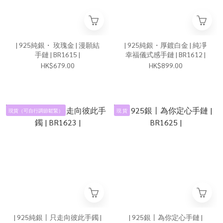
| 925純銀・ 玫瑰金 | 漫願結
| 925純銀・厚鍍白金 | 純凈
手鏈 | BR1615 |
幸福儀式感手鏈 | BR1612 |
HK$679.00
HK$899.00
現貨（可自行調節鬆緊）
現 貨
| 925純銀丨只走向彼此手鐲 |
| 925銀丨為你定心手鏈 |