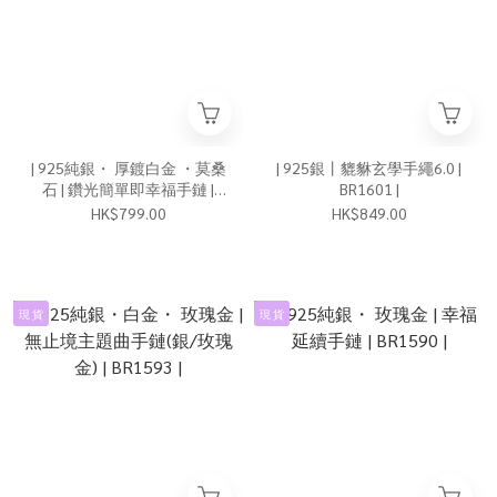
| 925純銀・ 厚鍍白金 ・莫桑
| 925銀丨貔貅玄學手繩6.0 |
石 | 鑽光簡單即幸福手鏈 |
BR1601 |
BR1613 |
HK$799.00
HK$849.00
現 貨
現 貨