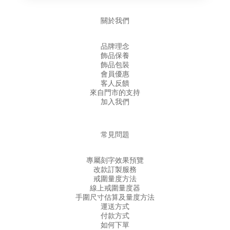
關於我們
品牌理念
飾品保養
飾品包裝
會員優惠
客人反饋
來自門市的支持
加入我們
常見問題
專屬刻字效果預覽
改款訂製服務
戒圍量度方法
線上戒圍量度器
手圍尺寸估算及量度方法
運送方式
付款方式
如何下單