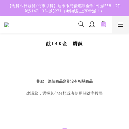
【現貨即日發貨/門市取貨】週末限時優惠🎊全單1件減$38丨2件
減$147丨3件減$277（4件或以上享疊減！）
鍍14K金丨腳鍊
抱歉，這個商品類別沒有相關商品
建議您，選擇其他分類或者使用關鍵字搜尋