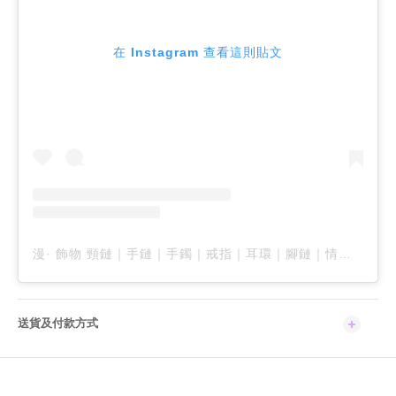
在 Instagram 查看這則貼文
漫· 飾物 頸鏈｜手鏈｜手鐲｜戒指｜耳環｜腳鏈｜情侶飾品｜男裝飾品 ｜訂製飾品（@lingering.accessories）分享的貼文
送貨及付款方式