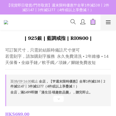
【現貨即日發貨/門市取貨】週末限時優惠🎊全單1件減$38丨2件
減$147丨3件減$277（4件或以上享疊減！）
| 925銀 | 藍調戒指 | RI0800 |
可訂製尺寸，只需於結賬時備註尺寸便可
若需刻字，請加購刻字服務  永久免費清洗 • 2年維修 • 14
天保養 • 全線手鏈／軟手鐲／項鍊／腳鏈免費改短
至
08/09 16:00
截止
全店，【🎊週末限時優惠】全單1件減$38丨2
件減$147丨3件減$277（4件或以上享疊減！）
全店，滿$499即贈「漫生活·喵趣飲品羹」，贈完即止。
HK$689.00