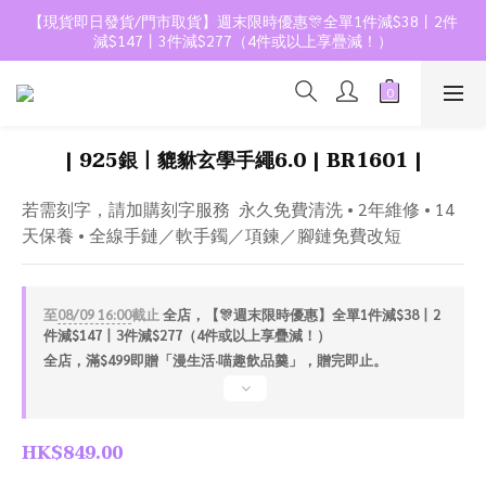
【現貨即日發貨/門市取貨】週末限時優惠🎊全單1件減$38丨2件
減$147丨3件減$277（4件或以上享疊減！）
| 925銀丨貔貅玄學手繩6.0 | BR1601 |
若需刻字，請加購刻字服務  永久免費清洗 • 2年維修 • 14
天保養 • 全線手鏈／軟手鐲／項鍊／腳鏈免費改短
至
08/09 16:00
截止
全店，【🎊週末限時優惠】全單1件減$38丨2
件減$147丨3件減$277（4件或以上享疊減！）
全店，滿$499即贈「漫生活·喵趣飲品羹」，贈完即止。
HK$849.00