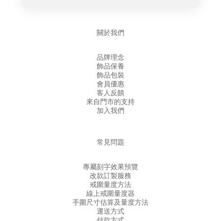
關於我們
品牌理念
飾品保養
飾品包裝
會員優惠
客人反饋
來自門市的支持
加入我們
常見問題
專屬刻字效果預覽
改款訂製服務
戒圍量度方法
線上戒圍量度器
手圍尺寸估算及量度方法
運送方式
付款方式