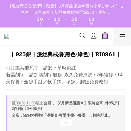
2
2
3
4
5
3
3
【現貨即日發貨/門市取貨】8月新品優惠🌟限時全單1件95折丨2
1
1
2
3
4
9
2
2
件9折丨3件85折！新品每件額外再減$30！最後：
:
:
:
0
0
1
2
3
8
1
1
日
時
分
秒
0
1
2
7
0
0
0
1
6
0
5
4
| 925銀 | 漫經典戒指(黑色/綠色) | RI0961 |
3
2
可訂製其他尺寸，請於下單時備註
1
若需刻字，請加購刻字服務  永久免費清洗 • 2年維修 • 14
0
天保養 • 全線手鏈／軟手鐲／項鍊／腳鏈免費改短
至
08/06 16:00
截止
全店，【8月新品優惠🌟】限時全單1件95折丨
2件9折丨3件85折!
全店，滿$499即贈「漫餐桌·可愛小熊小餐碟」，贈完即止。