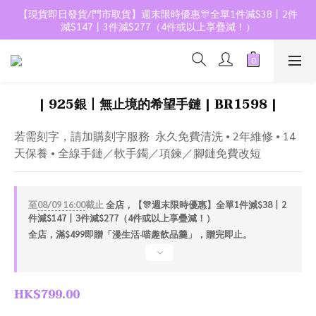
【現貨即日發貨/門市取貨】週末限時優惠🎊全單1件減$38丨2件
減$147丨3件減$277（4件或以上享疊減！）
| 925銀丨無止境的希望手鏈 | BR1598 |
若需刻字，請加購刻字服務  永久免費清洗 • 2年維修 • 14
天保養 • 全線手鏈／軟手鐲／項鍊／腳鏈免費改短
至
08/09 16:00
截止
全店，【🎊週末限時優惠】全單1件減$38丨2
件減$147丨3件減$277（4件或以上享疊減！）
全店，滿$499即贈「漫生活·喵趣飲品羹」，贈完即止。
HK$799.00