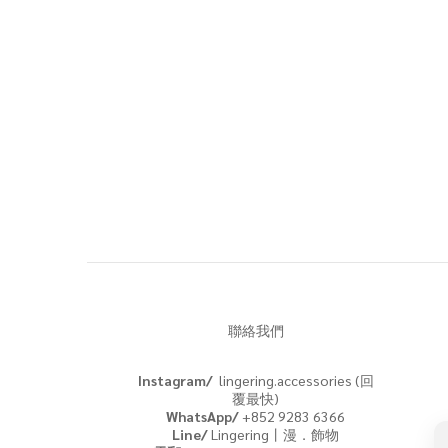
聯絡我們
Instagram/
lingering.accessories (回
覆最快)
WhatsApp/
+852 9283 6366
Line/
Lingering丨漫．飾物