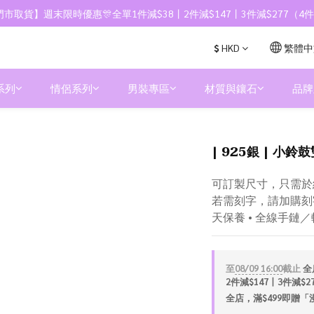
市取貨】週末限時優惠🎊全單1件減$38丨2件減$147丨3件減$277（
$
HKD
繁體中
系列
情侶系列
男裝專區
材質與鑲石
品牌
| 925銀 | 小鈴鼓
可訂製尺寸，只需於
若需刻字，請加購刻字服
天保養 • 全線手鏈
至
08/09 16:00
截止
全
2件減$147丨3件減$
全店，滿$499即贈