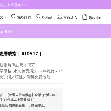
4件或以上享疊減！）
文
聯絡我們
會員登入
找商品
購物車(0)
及服務
雙層戒指 | RI0817 |
結賬時備註尺寸便可
務  永久免費清洗 • 2年維修 • 14
／軟手鐲／項鍊／腳鏈免費改短
店，【🎊週末限時優惠】全單1件減$38丨
277（4件或以上享疊減！）
「漫生活·喵趣飲品羹」，贈完即止。