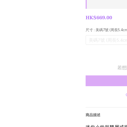
HK$669.00
尺寸
: 美碼7號 (周長5.4cm
美碼7號 (周長5.4c
若想
商品描述
迷你小鈴鼓雙層戒