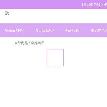
【現貨即日發貨/門
新品及熱銷
節日及風格
飾品品類
主題故事
全部商品
/
全部商品