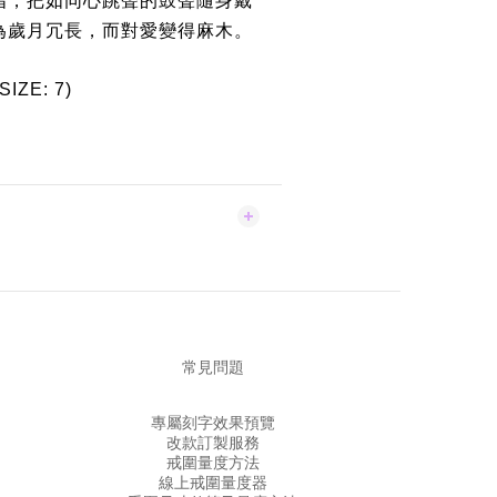
為歲月冗長，而對愛變得麻木。
IZE: 7)
常見問題
專屬刻字效果預覽
改款訂製服務
戒圍量度方法
線上戒圍量度器