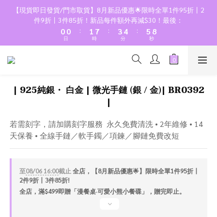
2
2
3
9
5
6
7
【現貨即日發貨/門市取貨】8月新品優惠🌟限時全單1件95折丨2
1
1
2
8
4
5
6
9
件9折丨3件85折！新品每件額外再減$30！最後：
:
:
:
0
0
1
7
3
4
5
8
日
時
分
秒
0
6
2
3
4
7
5
1
2
3
6
4
0
1
2
5
3
0
1
4
| 925純銀・ 白金 | 微光手鏈 (銀 / 金)| BR0392
2
0
3
|
1
2
0
1
若需刻字，請加購刻字服務  永久免費清洗 • 2年維修 • 14
0
天保養 • 全線手鏈／軟手鐲／項鍊／腳鏈免費改短
至
08/06 16:00
截止
全店，【8月新品優惠🌟】限時全單1件95折丨
2件9折丨3件85折!
全店，滿$499即贈「漫餐桌·可愛小熊小餐碟」，贈完即止。