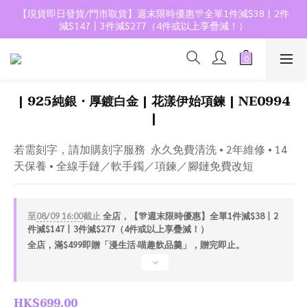
【現貨即日發貨/門市取貨】週末限時優惠🎊全單1件減$38丨2件
減$147丨3件減$277（4件或以上享疊減！）
| 925純銀・厚鍍白金 | 花漾伊始項鍊 | NE0994
|
若需刻字，請加購刻字服務  永久免費清洗 • 2年維修 • 14
天保養 • 全線手鏈／軟手鐲／項鍊／腳鏈免費改短
至
08/09 16:00
截止
全店，【🎊週末限時優惠】全單1件減$38丨2
件減$147丨3件減$277（4件或以上享疊減！）
全店，滿$499即贈「漫生活·喵趣飲品羹」，贈完即止。
HK$699.00