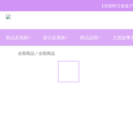
【現貨即日發貨/門
新品及熱銷
節日及風格
飾品品類
主題故事
全部商品
/
全部商品