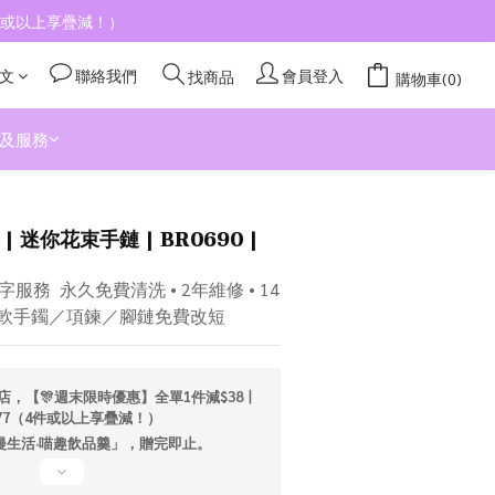
4件或以上享疊減！）
文
聯絡我們
會員登入
找商品
購物車(0)
及服務
立即購買
 | 迷你花束手鏈 | BR0690 |
務  永久免費清洗 • 2年維修 • 14
／軟手鐲／項鍊／腳鏈免費改短
店，【🎊週末限時優惠】全單1件減$38丨
277（4件或以上享疊減！）
「漫生活·喵趣飲品羹」，贈完即止。