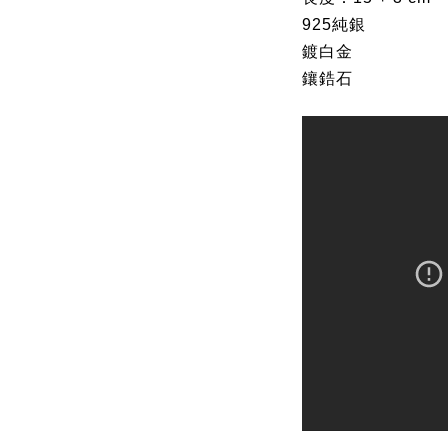
925純銀
鍍白金
鑲鋯石