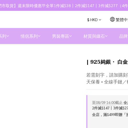
市取貨】週末限時優惠🎊全單1件減$38丨2件減$147丨3件減$277（
$
HKD
繁體中
系列
情侶系列
男裝專區
材質與鑲石
品牌
| 925純銀・ 白金
若需刻字，請加購刻字服
天保養 • 全線手鏈
至
08/09 16:00
截止
全
2件減$147丨3件減$
全店，滿$499即贈