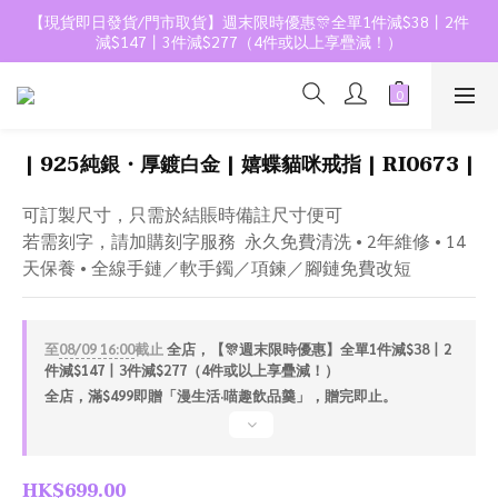
【現貨即日發貨/門市取貨】週末限時優惠🎊全單1件減$38丨2件
減$147丨3件減$277（4件或以上享疊減！）
| 925純銀・厚鍍白金 | 嬉蝶貓咪戒指 | RI0673 |
可訂製尺寸，只需於結賬時備註尺寸便可
若需刻字，請加購刻字服務  永久免費清洗 • 2年維修 • 14
天保養 • 全線手鏈／軟手鐲／項鍊／腳鏈免費改短
至
08/09 16:00
截止
全店，【🎊週末限時優惠】全單1件減$38丨2
件減$147丨3件減$277（4件或以上享疊減！）
全店，滿$499即贈「漫生活·喵趣飲品羹」，贈完即止。
HK$699.00