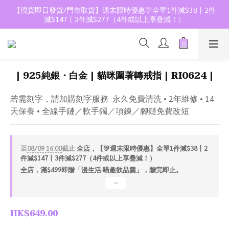
【現貨即日發貨/門市取貨】週末限時優惠🎊全單1件減$38丨2件
減$147丨3件減$277（4件或以上享疊減！）
| 925純銀・白金 | 貓咪圍著轉戒指 | RI0624 |
若需刻字，請加購刻字服務  永久免費清洗 • 2年維修 • 14
天保養 • 全線手鏈／軟手鐲／項鍊／腳鏈免費改短
至
08/09 16:00
截止
全店，【🎊週末限時優惠】全單1件減$38丨2
件減$147丨3件減$277（4件或以上享疊減！）
全店，滿$499即贈「漫生活·喵趣飲品羹」，贈完即止。
HK$649.00