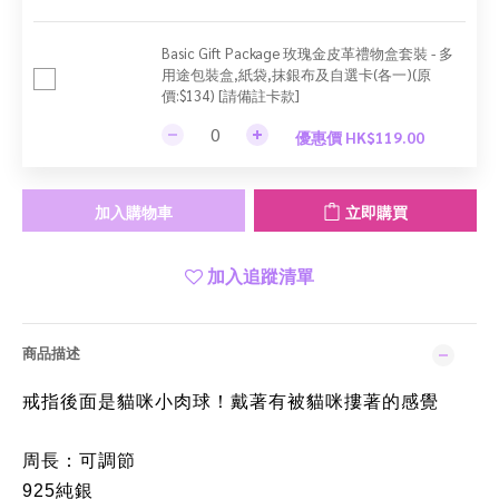
Basic Gift Package 玫瑰金皮革禮物盒套裝 - 多
用途包裝盒,紙袋,抹銀布及自選卡(各一)(原
價:$134) [請備註卡款]
優惠價 HK$119.00
加入購物車
立即購買
加入追蹤清單
商品描述
戒指後面是貓咪小肉球！戴著有被貓咪摟著的感覺
周長：可調節
925純銀