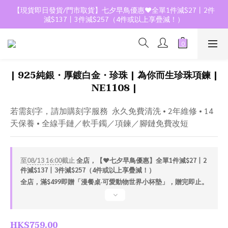
【現貨即日發貨/門市取貨】七夕早鳥優惠❤️全單1件減$27丨2件
減$137丨3件減$257（4件或以上享疊減！）
| 925純銀・厚鍍白金・珍珠 | 為你而生珍珠項鍊 |
NE1108 |
若需刻字，請加購刻字服務  永久免費清洗 • 2年維修 • 14
天保養 • 全線手鏈／軟手鐲／項鍊／腳鏈免費改短
至
08/13 16:00
截止
全店，【❤️七夕早鳥優惠】全單1件減$27丨2
件減$137丨3件減$257（4件或以上享疊減！）
全店，滿$499即贈「漫餐桌·可愛動物世界小杯墊」，贈完即止。
HK$759.00