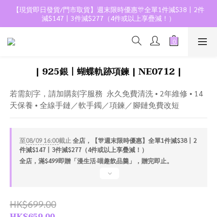
【現貨即日發貨/門市取貨】週末限時優惠🎊全單1件減$38丨2件
減$147丨3件減$277（4件或以上享疊減！）
| 925銀丨蝴蝶軌跡項鍊 | NE0712 |
若需刻字，請加購刻字服務  永久免費清洗 • 2年維修 • 14
天保養 • 全線手鏈／軟手鐲／項鍊／腳鏈免費改短
至
08/09 16:00
截止
全店，【🎊週末限時優惠】全單1件減$38丨2
件減$147丨3件減$277（4件或以上享疊減！）
全店，滿$499即贈「漫生活·喵趣飲品羹」，贈完即止。
HK$699.00