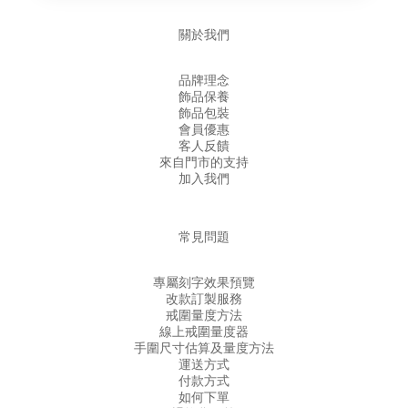
關於我們
品牌理念
飾品保養
飾品包裝
會員優惠
客人反饋
來自門市的支持
加入我們
常見問題
專屬刻字效果預覽
改款訂製服務
戒圍量度方法
線上戒圍量度器
手圍尺寸估算及量度方法
運送方式
付款方式
如何下單