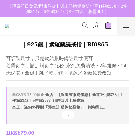
【現貨即日發貨/門市取貨】週末限時優惠🎊全單1件減$38丨2件
減$147丨3件減$277（4件或以上享疊減！）
| 925銀 | 紫羅蘭繞戒指 | RI0865 |
可訂製尺寸，只需於結賬時備註尺寸便可
若需刻字，請加購刻字服務  永久免費清洗 • 2年維修 • 14
天保養 • 全線手鏈／軟手鐲／項鍊／腳鏈免費改短
至
08/09 16:00
截止
全店，【🎊週末限時優惠】全單1件減$38丨2
件減$147丨3件減$277（4件或以上享疊減！）
全店，滿$499即贈「漫生活·喵趣飲品羹」，贈完即止。
HK$679.00