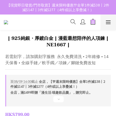
【現貨即日發貨/門市取貨】週末限時優惠🎊全單1件減$38丨2件
減$147丨3件減$277（4件或以上享疊減！）
| 925純銀・厚鍍白金 | 漫藍最想陪伴的人項鍊 |
NE1667 |
若需刻字，請加購刻字服務  永久免費清洗 • 2年維修 • 14
天保養 • 全線手鏈／軟手鐲／項鍊／腳鏈免費改短
至
08/09 16:00
截止
全店，【🎊週末限時優惠】全單1件減$38丨2
件減$147丨3件減$277（4件或以上享疊減！）
全店，滿$499即贈「漫生活·喵趣飲品羹」，贈完即止。
HK$799.00