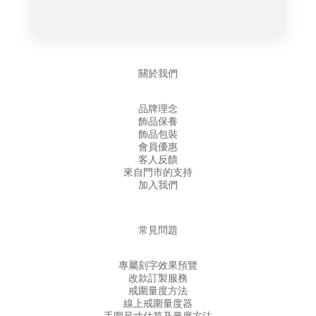
關於我們
品牌理念
飾品保養
飾品包裝
會員優惠
客人反饋
來自門市的支持
加入我們
常見問題
專屬刻字效果預覽
改款訂製服務
戒圍量度方法
線上戒圍量度器
手圍尺寸估算及量度方法