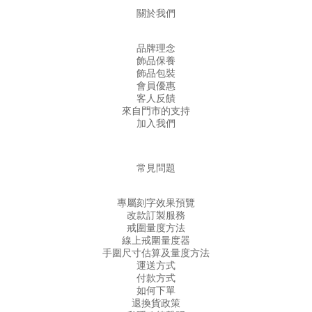
關於我們
品牌理念
飾品保養
飾品包裝
會員優惠
客人反饋
來自門市的支持
加入我們
常見問題
專屬刻字效果預覽
改款訂製服務
戒圍量度方法
線上戒圍量度器
手圍尺寸估算及量度方法
運送方式
付款方式
如何下單
退換貨政策