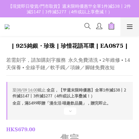
【現貨即日發貨/門市取貨】週末限時優惠🎊全單1件減$38丨2件
減$147丨3件減$277（4件或以上享疊減！）
| 925純銀・珍珠 | 珍惜花語耳環 | EA0875 |
若需刻字，請加購刻字服務  永久免費清洗 • 2年維修 • 14
天保養 • 全線手鏈／軟手鐲／項鍊／腳鏈免費改短
至
08/09 16:00
截止
全店，【🎊週末限時優惠】全單1件減$38丨2
件減$147丨3件減$277（4件或以上享疊減！）
全店，滿$499即贈「漫生活·喵趣飲品羹」，贈完即止。
HK$679.00
售完