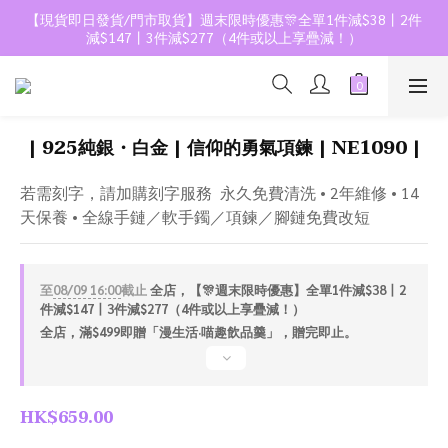
【現貨即日發貨/門市取貨】週末限時優惠🎊全單1件減$38丨2件
減$147丨3件減$277（4件或以上享疊減！）
| 925純銀・白金 | 信仰的勇氣項鍊 | NE1090 |
若需刻字，請加購刻字服務  永久免費清洗 • 2年維修 • 14
天保養 • 全線手鏈／軟手鐲／項鍊／腳鏈免費改短
至
08/09 16:00
截止
全店，【🎊週末限時優惠】全單1件減$38丨2
件減$147丨3件減$277（4件或以上享疊減！）
全店，滿$499即贈「漫生活·喵趣飲品羹」，贈完即止。
HK$659.00