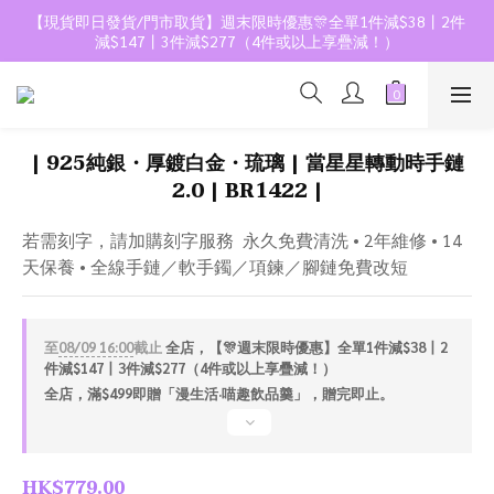
【現貨即日發貨/門市取貨】週末限時優惠🎊全單1件減$38丨2件
減$147丨3件減$277（4件或以上享疊減！）
| 925純銀・厚鍍白金・琉璃 | 當星星轉動時手鏈
2.0 | BR1422 |
若需刻字，請加購刻字服務  永久免費清洗 • 2年維修 • 14
天保養 • 全線手鏈／軟手鐲／項鍊／腳鏈免費改短
至
08/09 16:00
截止
全店，【🎊週末限時優惠】全單1件減$38丨2
件減$147丨3件減$277（4件或以上享疊減！）
全店，滿$499即贈「漫生活·喵趣飲品羹」，贈完即止。
HK$779.00