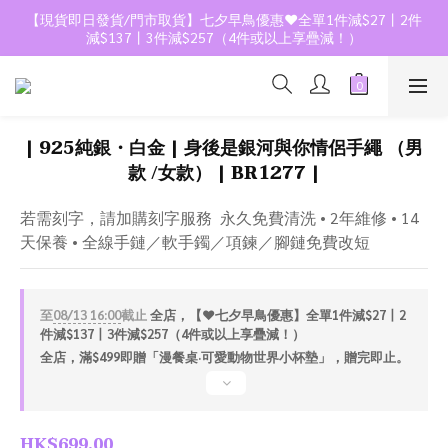
【現貨即日發貨/門市取貨】七夕早鳥優惠❤️全單1件減$27丨2件
減$137丨3件減$257（4件或以上享疊減！）
| 925純銀・白金 | 身後是銀河與你情侶手繩 （男
款 /女款） | BR1277 |
若需刻字，請加購刻字服務  永久免費清洗 • 2年維修 • 14
天保養 • 全線手鏈／軟手鐲／項鍊／腳鏈免費改短
至
08/13 16:00
截止
全店，【❤️七夕早鳥優惠】全單1件減$27丨2
件減$137丨3件減$257（4件或以上享疊減！）
全店，滿$499即贈「漫餐桌·可愛動物世界小杯墊」，贈完即止。
HK$699.00