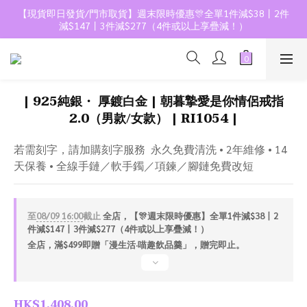
【現貨即日發貨/門市取貨】週末限時優惠🎊全單1件減$38丨2件
減$147丨3件減$277（4件或以上享疊減！）
| 925純銀・ 厚鍍白金 | 朝暮摯愛是你情侶戒指
2.0（男款/女款） | RI1054 |
若需刻字，請加購刻字服務  永久免費清洗 • 2年維修 • 14
天保養 • 全線手鏈／軟手鐲／項鍊／腳鏈免費改短
至
08/09 16:00
截止
全店，【🎊週末限時優惠】全單1件減$38丨2
件減$147丨3件減$277（4件或以上享疊減！）
全店，滿$499即贈「漫生活·喵趣飲品羹」，贈完即止。
HK$1,408.00