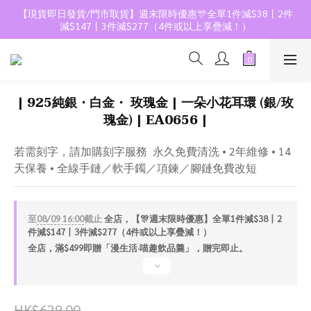
【現貨即日發貨/門市取貨】週末限時優惠🎊全單1件減$38丨2件
減$147丨3件減$277（4件或以上享疊減！）
| 925純銀・白金・ 玫瑰金 | 一朵小花耳環 (銀/玫
瑰金) | EA0656 |
若需刻字，請加購刻字服務  永久免費清洗 • 2年維修 • 14
天保養 • 全線手鏈／軟手鐲／項鍊／腳鏈免費改短
至
08/09 16:00
截止
全店，【🎊週末限時優惠】全單1件減$38丨2
件減$147丨3件減$277（4件或以上享疊減！）
全店，滿$499即贈「漫生活·喵趣飲品羹」，贈完即止。
HK$629.00