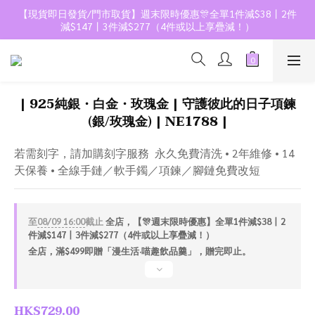
【現貨即日發貨/門市取貨】週末限時優惠🎊全單1件減$38丨2件
減$147丨3件減$277（4件或以上享疊減！）
| 925純銀・白金・玫瑰金 | 守護彼此的日子項鍊
(銀/玫瑰金) | NE1788 |
若需刻字，請加購刻字服務  永久免費清洗 • 2年維修 • 14
天保養 • 全線手鏈／軟手鐲／項鍊／腳鏈免費改短
至
08/09 16:00
截止
全店，【🎊週末限時優惠】全單1件減$38丨2
件減$147丨3件減$277（4件或以上享疊減！）
全店，滿$499即贈「漫生活·喵趣飲品羹」，贈完即止。
HK$729.00