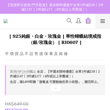
【現貨即日發貨/門市取貨】週末限時優惠🎊全單1件減$38丨2件
減$147丨3件減$277（4件或以上享疊減！）
| 925純銀・白金・玫瑰金 | 率性蝴蝶結境戒指
（銀/玫瑰金） | RI0607 |
半 價 貨 品 不 設 售 後 保 養 及 維 修
至
08/09 16:00
截止
全店，【🎊週末限時優惠】全單1件減$38丨2
件減$147丨3件減$277（4件或以上享疊減！）
全店，滿$499即贈「漫餐桌·可愛動物世界小杯墊」，贈完即止。
HK$649.00