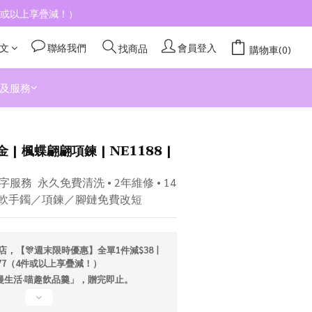
4件或以上享疊減！）
文
聯絡我們
會員登入
找商品
購物車(0)
及服務
立即購買
 | 楓蝶翩翩項鍊 | NE1188 |
務  永久免費清洗 • 2年維修 • 14
／軟手鐲／項鍊／腳鏈免費改短
店，【🎊週末限時優惠】全單1件減$38丨
277（4件或以上享疊減！）
「漫生活·喵趣飲品羹」，贈完即止。