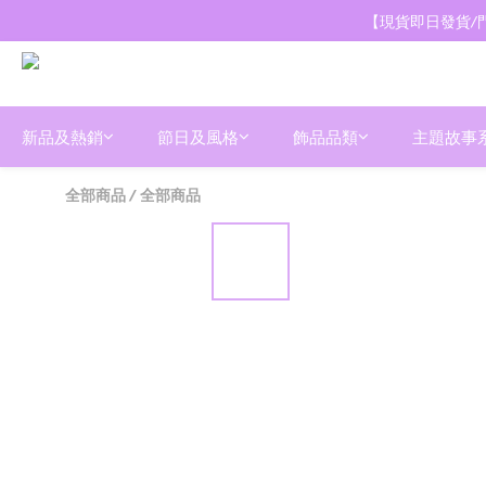
【現貨即日發貨/門
新品及熱銷
節日及風格
飾品品類
主題故事
全部商品
/
全部商品