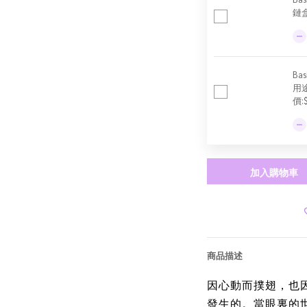
鏈盒
Ba
用
價:
加入購物車
商品描述
因心動而撲翅，也
發生的。當眼裏的