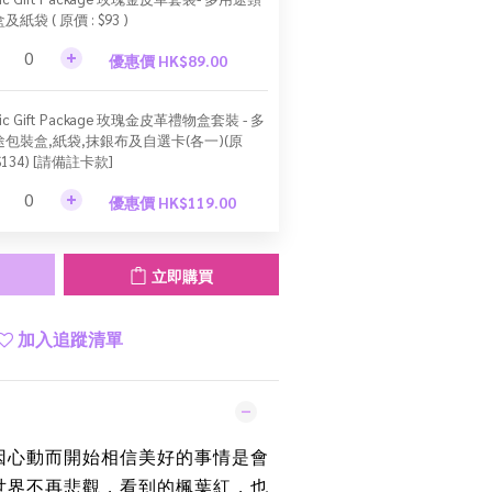
及紙袋 ( 原價 : $93 )
優惠價 HK$89.00
sic Gift Package 玫瑰金皮革禮物盒套裝 - 多
途包裝盒,紙袋,抹銀布及自選卡(各一)(原
$134) [請備註卡款]
優惠價 HK$119.00
立即購買
加入追蹤清單
因心動而開始相信美好的事情是會
世界不再悲觀，看到的楓葉紅，也