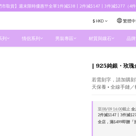
市取貨】週末限時優惠🎊全單1件減$38丨2件減$147丨3件減$277（
$
HKD
繁體中
系列
情侶系列
男裝專區
材質與鑲石
品牌
| 925純銀・玫瑰金
若需刻字，請加購刻字服
天保養 • 全線手鏈
至
08/09 16:00
截止
全
2件減$147丨3件減$
全店，滿$499即贈