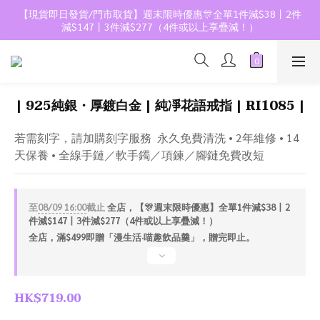
【現貨即日發貨/門市取貨】週末限時優惠🎊全單1件減$38丨2件
減$147丨3件減$277（4件或以上享疊減！）
| 925純銀・厚鍍白金 | 純凈花語戒指 | RI1085 |
若需刻字，請加購刻字服務  永久免費清洗 • 2年維修 • 14
天保養 • 全線手鏈／軟手鐲／項鍊／腳鏈免費改短
至
08/09 16:00
截止
全店，【🎊週末限時優惠】全單1件減$38丨2
件減$147丨3件減$277（4件或以上享疊減！）
全店，滿$499即贈「漫生活·喵趣飲品羹」，贈完即止。
HK$719.00