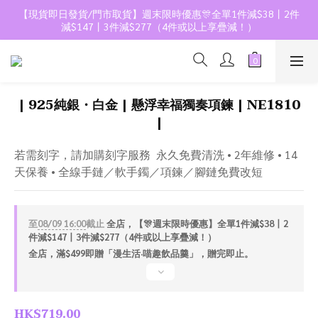
【現貨即日發貨/門市取貨】週末限時優惠🎊全單1件減$38丨2件
減$147丨3件減$277（4件或以上享疊減！）
| 925純銀・白金 | 懸浮幸福獨奏項鍊 | NE1810
|
若需刻字，請加購刻字服務  永久免費清洗 • 2年維修 • 14
天保養 • 全線手鏈／軟手鐲／項鍊／腳鏈免費改短
至
08/09 16:00
截止
全店，【🎊週末限時優惠】全單1件減$38丨2
件減$147丨3件減$277（4件或以上享疊減！）
全店，滿$499即贈「漫生活·喵趣飲品羹」，贈完即止。
HK$719.00