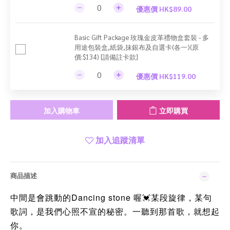
優惠價 HK$89.00
Basic Gift Package 玫瑰金皮革禮物盒套裝 - 多
用途包裝盒,紙袋,抹銀布及自選卡(各一)(原
價:$134) [請備註卡款]
優惠價 HK$119.00
加入購物車
立即購買
加入追蹤清單
商品描述
Dancing stone
中間是會跳動的
喔
某段旋律，某句
💓
歌詞，是我們心照不宣的秘密。一聽到那首歌，就想起
你。