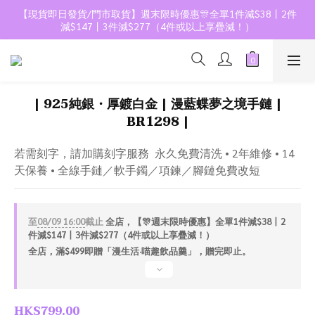
【現貨即日發貨/門市取貨】週末限時優惠🎊全單1件減$38丨2件
減$147丨3件減$277（4件或以上享疊減！）
| 925純銀・厚鍍白金 | 漫藍蝶夢之境手鏈 |
BR1298 |
若需刻字，請加購刻字服務  永久免費清洗 • 2年維修 • 14
天保養 • 全線手鏈／軟手鐲／項鍊／腳鏈免費改短
至
08/09 16:00
截止
全店，【🎊週末限時優惠】全單1件減$38丨2
件減$147丨3件減$277（4件或以上享疊減！）
全店，滿$499即贈「漫生活·喵趣飲品羹」，贈完即止。
HK$799.00