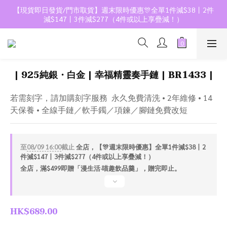
【現貨即日發貨/門市取貨】週末限時優惠🎊全單1件減$38丨2件
減$147丨3件減$277（4件或以上享疊減！）
| 925純銀・白金 | 幸福精靈奏手鏈 | BR1433 |
若需刻字，請加購刻字服務  永久免費清洗 • 2年維修 • 14
天保養 • 全線手鏈／軟手鐲／項鍊／腳鏈免費改短
至
08/09 16:00
截止
全店，【🎊週末限時優惠】全單1件減$38丨2
件減$147丨3件減$277（4件或以上享疊減！）
全店，滿$499即贈「漫生活·喵趣飲品羹」，贈完即止。
HK$689.00