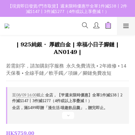
【現貨即日發貨/門市取貨】週末限時優惠🎊全單1件減$38丨2件
減$147丨3件減$277（4件或以上享疊減！）
| 925純銀・ 厚鍍白金 | 幸福小日子腳鏈 |
AN0149 |
若需刻字，請加購刻字服務  永久免費清洗 • 2年維修 • 14
天保養 • 全線手鏈／軟手鐲／項鍊／腳鏈免費改短
至
08/09 16:00
截止
全店，【🎊週末限時優惠】全單1件減$38丨2
件減$147丨3件減$277（4件或以上享疊減！）
全店，滿$499即贈「漫生活·喵趣飲品羹」，贈完即止。
HK$759.00