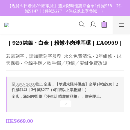
【現貨即日發貨/門市取貨】週末限時優惠🎊全單1件減$38丨2件
減$147丨3件減$277（4件或以上享疊減！）
| 925純銀・白金 | 粉嫩小肉球耳環 | EA0959 |
若需刻字，請加購刻字服務  永久免費清洗 • 2年維修 • 14
天保養 • 全線手鏈／軟手鐲／項鍊／腳鏈免費改短
至
08/09 16:00
截止
全店，【🎊週末限時優惠】全單1件減$38丨2
件減$147丨3件減$277（4件或以上享疊減！）
全店，滿$499即贈「漫生活·喵趣飲品羹」，贈完即止。
HK$669.00