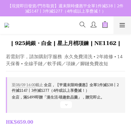
【現貨即日發貨/門市取貨】週末限時優惠🎊全單1件減$38丨2件
減$147丨3件減$277（4件或以上享疊減！）
| 925純銀・白金 | 星上月梢項鍊 | NE1162 |
若需刻字，請加購刻字服務  永久免費清洗 • 2年維修 • 14
天保養 • 全線手鏈／軟手鐲／項鍊／腳鏈免費改短
至
08/09 16:00
截止
全店，【🎊週末限時優惠】全單1件減$38丨2
件減$147丨3件減$277（4件或以上享疊減！）
全店，滿$499即贈「漫生活·喵趣飲品羹」，贈完即止。
HK$659.00