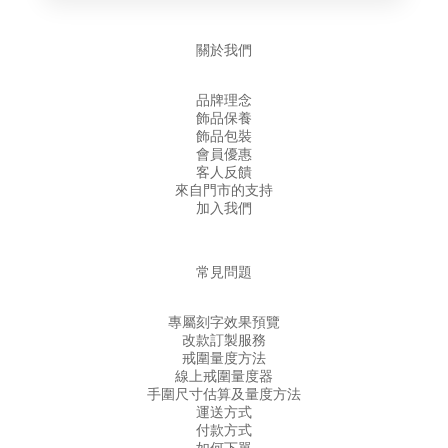
關於我們
品牌理念
飾品保養
飾品包裝
會員優惠
客人反饋
來自門市的支持
加入我們
常見問題
專屬刻字效果預覽
改款訂製服務
戒圍量度方法
線上戒圍量度器
手圍尺寸估算及量度方法
運送方式
付款方式
如何下單