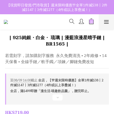
【現貨即日發貨/門市取貨】週末限時優惠🎊全單1件減$38丨2件
減$147丨3件減$277（4件或以上享疊減！）
| 925純銀・白金・ 琉璃 | 漫藍浪漫星晴手鏈 |
BR1565 |
若需刻字，請加購刻字服務  永久免費清洗 • 2年維修 • 14
天保養 • 全線手鏈／軟手鐲／項鍊／腳鏈免費改短
至
08/09 16:00
截止
全店，【🎊週末限時優惠】全單1件減$38丨2
件減$147丨3件減$277（4件或以上享疊減！）
全店，滿$499即贈「漫生活·喵趣飲品羹」，贈完即止。
HK$719.00