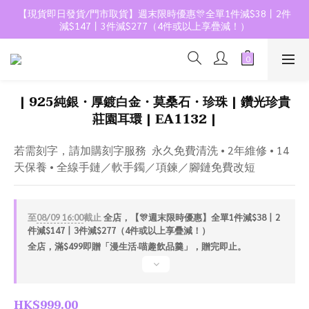
【現貨即日發貨/門市取貨】週末限時優惠🎊全單1件減$38丨2件
減$147丨3件減$277（4件或以上享疊減！）
| 925純銀・厚鍍白金・莫桑石・珍珠 | 鑽光珍貴
莊園耳環 | EA1132 |
若需刻字，請加購刻字服務  永久免費清洗 • 2年維修 • 14
天保養 • 全線手鏈／軟手鐲／項鍊／腳鏈免費改短
至
08/09 16:00
截止
全店，【🎊週末限時優惠】全單1件減$38丨2
件減$147丨3件減$277（4件或以上享疊減！）
全店，滿$499即贈「漫生活·喵趣飲品羹」，贈完即止。
HK$999.00