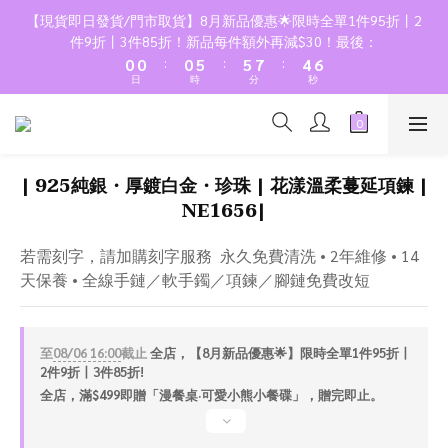
2
2
2
7
7
9
6
8
【現貨即日發貨/門市取貨】8月新品優惠🌟限時全單1件95折丨2
1
1
1
6
6
8
5
7
件9折丨3件85折！新品每件額外再減$30！最後：
:
:
:
0
0
0
5
5
7
4
6
日
時
分
秒
4
4
6
3
5
3
3
5
2
4
2
2
4
1
3
1
1
3
0
2
| 925純銀・厚鍍白金・珍珠 | 花漾溫柔蔓延項鍊 |
0
0
2
1
NE1656|
1
0
0
若需刻字，請加購刻字服務  永久免費清洗 • 2年維修 • 14
天保養 • 全線手鏈／軟手鐲／項鍊／腳鏈免費改短
至
08/06 16:00
截止
全店，【8月新品優惠🌟】限時全單1件95折丨
2件9折丨3件85折!
全店，滿$499即贈「漫餐桌·可愛小熊小餐碟」，贈完即止。