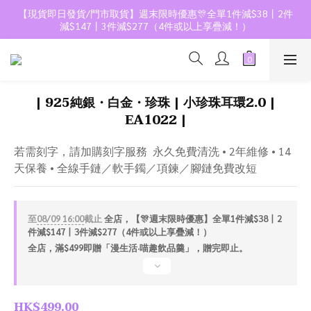
【現貨即日發貨/門市取貨】週末限時優惠🎊全單1件減$38丨2件
減$147丨3件減$277（4件或以上享疊減！）
| 925純銀・白金・珍珠 | 小珍珠耳環2.0 |
EA1022 |
若需刻字，請加購刻字服務  永久免費清洗 • 2年維修 • 14
天保養 • 全線手鏈／軟手鐲／項鍊／腳鏈免費改短
至
08/09 16:00
截止
全店，【🎊週末限時優惠】全單1件減$38丨2
件減$147丨3件減$277（4件或以上享疊減！）
全店，滿$499即贈「漫生活·喵趣飲品羹」，贈完即止。
HK$499.00