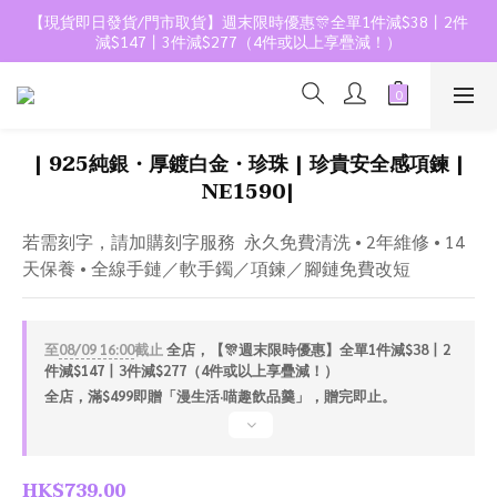
【現貨即日發貨/門市取貨】週末限時優惠🎊全單1件減$38丨2件
減$147丨3件減$277（4件或以上享疊減！）
| 925純銀・厚鍍白金・珍珠 | 珍貴安全感項鍊 |
NE1590|
若需刻字，請加購刻字服務  永久免費清洗 • 2年維修 • 14
天保養 • 全線手鏈／軟手鐲／項鍊／腳鏈免費改短
至
08/09 16:00
截止
全店，【🎊週末限時優惠】全單1件減$38丨2
件減$147丨3件減$277（4件或以上享疊減！）
全店，滿$499即贈「漫生活·喵趣飲品羹」，贈完即止。
HK$739.00