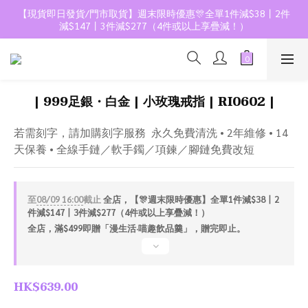
【現貨即日發貨/門市取貨】週末限時優惠🎊全單1件減$38丨2件
減$147丨3件減$277（4件或以上享疊減！）
| 999足銀・白金 | 小玫瑰戒指 | RI0602 |
若需刻字，請加購刻字服務  永久免費清洗 • 2年維修 • 14
天保養 • 全線手鏈／軟手鐲／項鍊／腳鏈免費改短
至
08/09 16:00
截止
全店，【🎊週末限時優惠】全單1件減$38丨2
件減$147丨3件減$277（4件或以上享疊減！）
全店，滿$499即贈「漫生活·喵趣飲品羹」，贈完即止。
HK$639.00