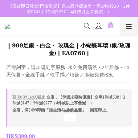
【現貨即日發貨/門市取貨】週末限時優惠🎊全單1件減$38丨2件
減$147丨3件減$277（4件或以上享疊減！）
| 999足銀・白金・ 玫瑰金 | 小蝴蝶耳環 (銀/玫瑰
金) | EA0760 |
若需刻字，請加購刻字服務  永久免費清洗 • 2年維修 • 14
天保養 • 全線手鏈／軟手鐲／項鍊／腳鏈免費改短
至
08/09 16:00
截止
全店，【🎊週末限時優惠】全單1件減$38丨2
件減$147丨3件減$277（4件或以上享疊減！）
全店，滿$499即贈「漫生活·喵趣飲品羹」，贈完即止。
HK$399.00