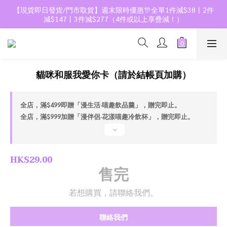
【現貨即日發貨/門市取貨】週末限時優惠🎊全單1件減$38丨2件
減$147丨3件減$277（4件或以上享疊減！）
貓咪和服我愛你卡（請於結帳頁加購）
全店，滿$499即贈「漫生活·喵趣飲品羹」，贈完即止。
全店，滿$999加贈「漫伴侶·花漾喵趣冷飲杯」，贈完即止。
HK$29.00
售完
若想購買，請聯絡我們。
聯絡我們